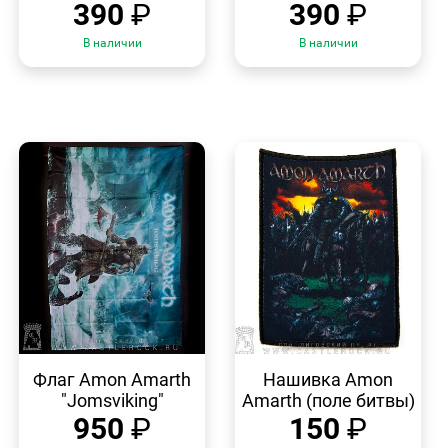
390
₽
390
₽
В наличии
В наличии
БЫСТРЫЙ
БЫСТРЫЙ
ПРОСМОТР
ПРОСМОТР
Флаг Amon Amarth
Нашивка Amon
"Jomsviking"
Amarth (поле битвы)
950
₽
150
₽