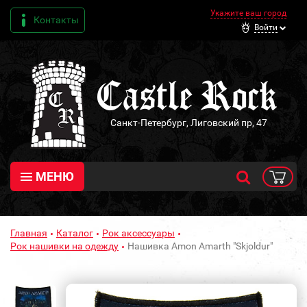
Укажите ваш город
Контакты
Войти
Санкт-Петербург, Лиговский пр, 47
МЕНЮ
Главная
Каталог
Рок аксессуары
Рок нашивки на одежду
Нашивка Amon Amarth "Skjoldur"