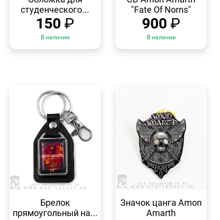
студенческого...
"Fate Of Norns"
150
₽
900
₽
В наличии
В наличии
БЫСТРЫЙ
БЫСТРЫЙ
ПРОСМОТР
ПРОСМОТР
Брелок
Значок цанга Amon
прямоугольный на...
Amarth