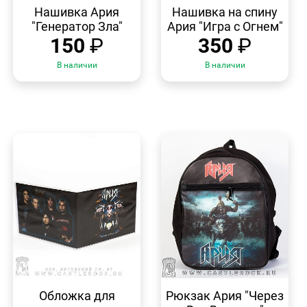
ПРОСМОТР
ПРОСМОТР
Нашивка Ария
Нашивка на спину
"Генератор Зла"
Ария "Игра с Огнем"
150
₽
350
₽
В наличии
В наличии
БЫСТРЫЙ
БЫСТРЫЙ
ПРОСМОТР
ПРОСМОТР
Обложка для
Рюкзак Ария "Через