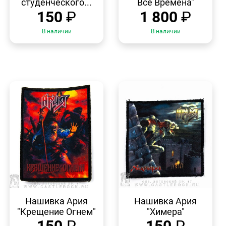
студенческого...
Все Времена"
150
₽
1 800
₽
В наличии
В наличии
БЫСТРЫЙ
БЫСТРЫЙ
ПРОСМОТР
ПРОСМОТР
Нашивка Ария
Нашивка Ария
"Крещение Огнем"
"Химера"
150
₽
150
₽