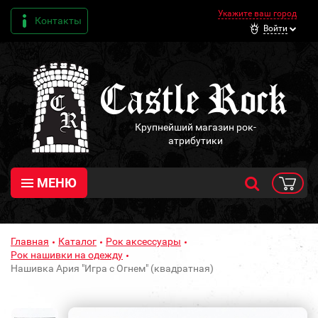
Укажите ваш город
Контакты
Войти
Крупнейший магазин рок-
атрибутики
МЕНЮ
Главная
Каталог
Рок аксессуары
Рок нашивки на одежду
Нашивка Ария "Игра с Огнем" (квадратная)