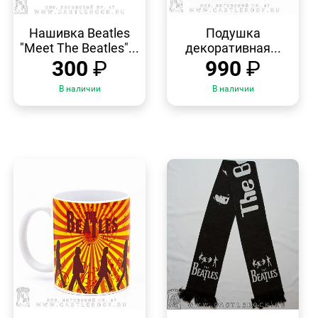
БЫСТРЫЙ
БЫСТРЫЙ
ПРОСМОТР
ПРОСМОТР
Нашивка Beatles
Подушка
"Meet The Beatles"...
декоративная...
300
₽
990
₽
В наличии
В наличии
БЫСТРЫЙ
БЫСТРЫЙ