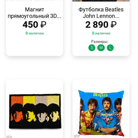
БЫСТРЫЙ
БЫСТРЫЙ
ПРОСМОТР
ПРОСМОТР
Магнит
Футболка Beatles
прямоугольный 3D...
John Lennon...
450
₽
2 890
₽
В наличии
В наличии
Размеры:
S
M
L