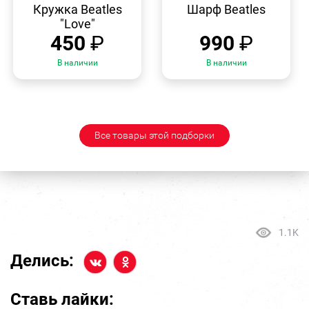
ПРОСМОТР
ПРОСМОТР
Кружка Beatles
Шарф Beatles
"Love"
450
₽
990
₽
В наличии
В наличии
Все товары этой подборки
1.1K
Делись:
Ставь лайки: