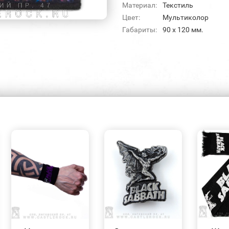
Материал:
Текстиль
Цвет:
Мультиколор
Габариты:
90 х 120 мм.
БЫСТРЫЙ
БЫСТРЫЙ
ПРОСМОТР
ПРОСМОТР