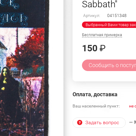
Sabbath"
Артикул:
04151348
Выбранный Вами товар зак
Бесплатная примерка
150
₽
Сообщить о посту
Оплата, доставка
Ваш населенный пункт:
не 
— 
Задать вопрос