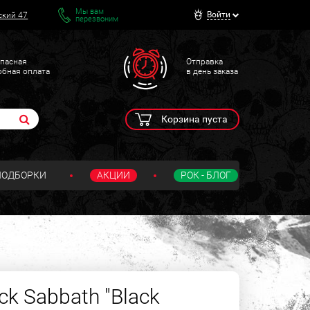
Мы вам
Войти
ский 47
перезвоним
пасная
Отправка
обная оплата
в день заказа
Корзина пуста
ПОДБОРКИ
АКЦИИ
РОК - БЛОГ
k Sabbath "Black