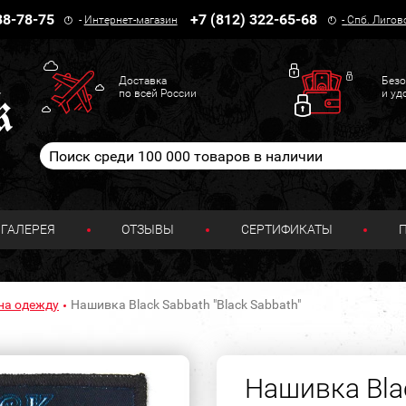
38-78-75
+7 (812) 322-65-68
-
Интернет-магазин
-
Спб. Лигов
Доставка
Безо
по всей России
и уд
ГАЛЕРЕЯ
ОТЗЫВЫ
СЕРТИФИКАТЫ
на одежду
Нашивка Black Sabbath "Black Sabbath"
Нашивка Blac