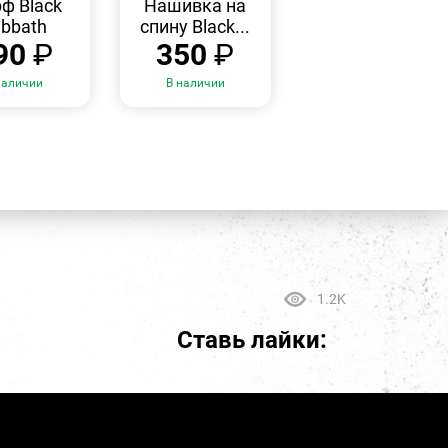
ф Black
Нашивка на
bbath
спину Black...
90
₽
350
₽
наличии
В наличии
1.2K
Ставь лайки: