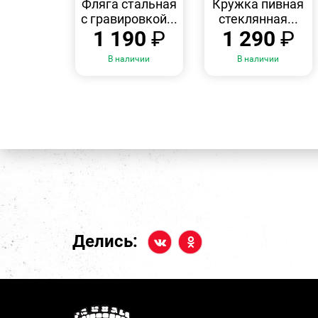
Фляга стальная
Кружка пивная
с гравировкой...
стеклянная...
1 190
₽
1 290
₽
В наличии
В наличии
Делись: