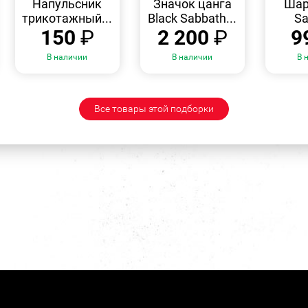
Напульсник
Значок цанга
Шар
трикотажный...
Black Sabbath...
Sa
150
₽
2 200
₽
9
В наличии
В наличии
В 
Все товары этой подборки