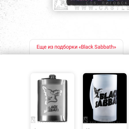
Еще из подборки «Black Sabbath»
БЫСТРЫЙ
БЫСТРЫЙ
ПРОСМОТР
ПРОСМОТР