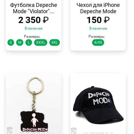
ПРОСМОТР
ПРОСМОТР
Футболка Depeche
Чехол для iPhone
Mode "Violator"...
Depeche Mode
2 350
₽
150
₽
В наличии
В наличии
Размеры:
Размеры:
S
M
L
XXXL
4XL
4/4S