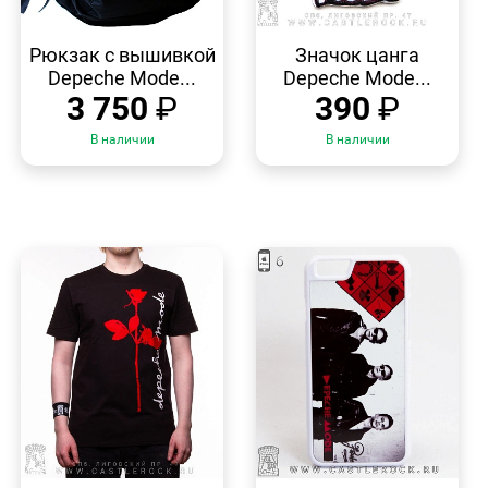
БЫСТРЫЙ
БЫСТРЫЙ
ПРОСМОТР
ПРОСМОТР
Рюкзак с вышивкой
Значок цанга
Depeche Mode...
Depeche Mode...
3 750
₽
390
₽
В наличии
В наличии
БЫСТРЫЙ
БЫСТРЫЙ