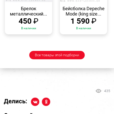
БЫСТРЫЙ
БЫСТРЫЙ
ПРОСМОТР
ПРОСМОТР
Брелок
Бейсболка Depeche
металлический...
Mode (king size...
450
₽
1 590
₽
В наличии
В наличии
Все товары этой подборки
435
Делись: