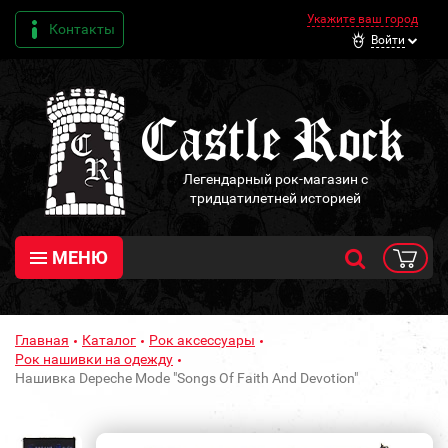
Укажите ваш город
Контакты
Войти
Легендарный рок-магазин с
тридцатилетней историей
МЕНЮ
Главная
Каталог
Рок аксессуары
Рок нашивки на одежду
Нашивка Depeche Mode "Songs Of Faith And Devotion"