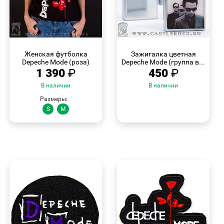
БЫСТРЫЙ
БЫСТРЫЙ
ПРОСМОТР
ПРОСМОТР
Женская футболка
Зажигалка цветная
Depeche Mode (роза)
Depeche Mode (группа в...
1 390
₽
450
₽
В наличии
В наличии
Размеры:
S
M