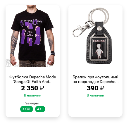
БЫСТРЫЙ
БЫСТРЫЙ
ПРОСМОТР
ПРОСМОТР
Футболка Depeche Mode
Брелок прямоугольный
"Songs Of Faith And...
на подкладке Depeche...
2 350
₽
390
₽
В наличии
В наличии
Размеры:
XXXL
4XL