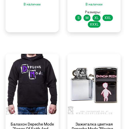
В наличии
В наличии
Размеры:
S
M
XL
XXL
XXXL
БЫСТРЫЙ
БЫСТРЫЙ
ПРОСМОТР
ПРОСМОТР
Балахон Depeche Mode
Зажигалка цветная
"Songs Of Faith And...
Depeche Mode "Playing...