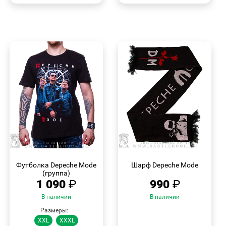
БЫСТРЫЙ
БЫСТРЫЙ
ПРОСМОТР
ПРОСМОТР
Футболка Depeche Mode
Шарф Depeche Mode
(группа)
1 090
₽
990
₽
В наличии
В наличии
Размеры:
XXL
XXXL