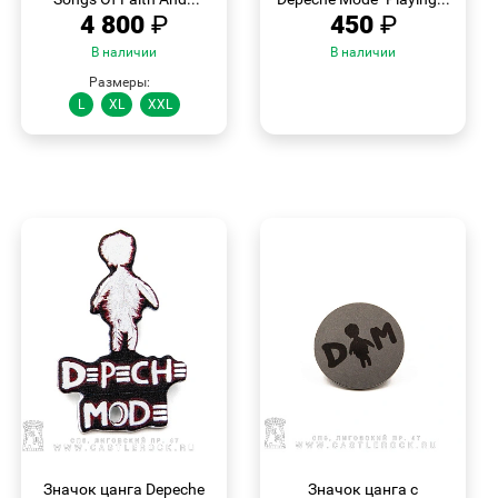
4 800
₽
450
₽
В наличии
В наличии
Размеры:
L
XL
XXL
БЫСТРЫЙ
БЫСТРЫЙ
ПРОСМОТР
ПРОСМОТР
Значок цанга Depeche
Значок цанга с