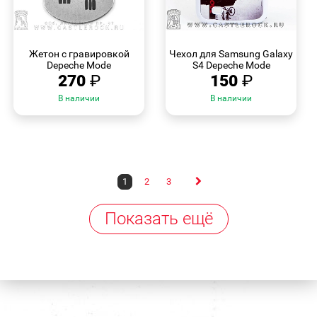
БЫСТРЫЙ
БЫСТРЫЙ
ПРОСМОТР
ПРОСМОТР
Жетон с гравировкой
Чехол для Samsung Galaxy
Depeche Mode
S4 Depeche Mode
270
₽
150
₽
В наличии
В наличии
1
2
3
Показать ещё