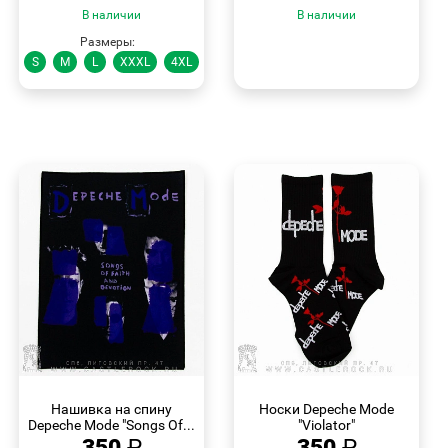
В наличии
В наличии
Размеры:
S
M
L
XXXL
4XL
БЫСТРЫЙ
БЫСТРЫЙ
ПРОСМОТР
ПРОСМОТР
Нашивка на спину
Носки Depeche Mode
Depeche Mode "Songs Of...
"Violator"
350
₽
350
₽