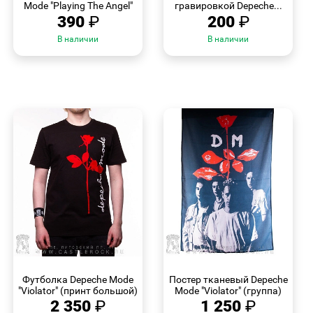
Mode "Playing The Angel"
гравировкой Depeche...
390
₽
200
₽
В наличии
В наличии
БЫСТРЫЙ
БЫСТРЫЙ
ПРОСМОТР
ПРОСМОТР
Футболка Depeche Mode
Постер тканевый Depeche
"Violator" (принт большой)
Mode "Violator" (группа)
2 350
₽
1 250
₽