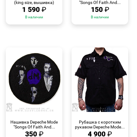
(king size, вышивка)
"Songs Of Faith And...
1 590
₽
150
₽
В наличии
В наличии
БЫСТРЫЙ
БЫСТРЫЙ
ПРОСМОТР
ПРОСМОТР
Нашивка Depeche Mode
Рубашка с коротким
"Songs Of Faith And...
рукавом Depeche Mode...
350
₽
4 900
₽