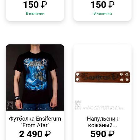
150
₽
150
₽
В наличии
В наличии
БЫСТРЫЙ
БЫСТРЫЙ
ПРОСМОТР
ПРОСМОТР
Футболка Ensiferum
Напульсник
"From Afar"
кожаный...
2 490
₽
590
₽