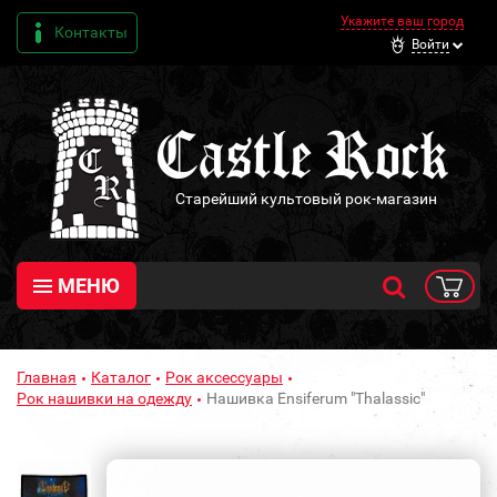
Укажите ваш город
Контакты
Войти
Старейший культовый рок-магазин
МЕНЮ
Главная
Каталог
Рок аксессуары
Рок нашивки на одежду
Нашивка Ensiferum "Thalassic"