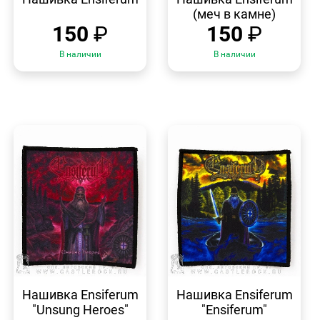
(меч в камне)
150
₽
150
₽
В наличии
В наличии
БЫСТРЫЙ
БЫСТРЫЙ
ПРОСМОТР
ПРОСМОТР
Нашивка Ensiferum
Нашивка Ensiferum
"Unsung Heroes"
"Ensiferum"