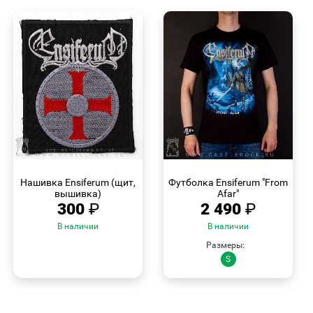
БЫСТРЫЙ
БЫСТРЫЙ
ПРОСМОТР
ПРОСМОТР
Нашивка Ensiferum (щит,
Футболка Ensiferum "From
вышивка)
Afar"
300
₽
2 490
₽
В наличии
В наличии
Размеры:
S