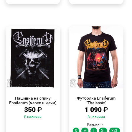
БЫСТРЫЙ
БЫСТРЫЙ
ПРОСМОТР
ПРОСМОТР
Нашивка на спину
Футболка Ensiferum
Ensiferum (череп и мечи)
"Thalassic"
350
₽
1 090
₽
В наличии
В наличии
Размеры:
S
M
L
XL
XXL