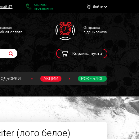
Мы вам
Войти
ский 47
перезвоним
пасная
Отправка
обная оплата
в день заказа
Корзина пуста
ПОДБОРКИ
АКЦИИ
РОК - БЛОГ
ter (лого белое)