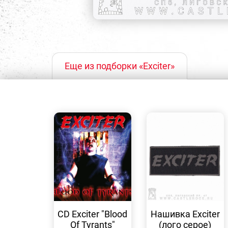
Еще из подборки «Exciter»
БЫСТРЫЙ
БЫСТРЫЙ
ПРОСМОТР
ПРОСМОТР
CD Exciter "Blood
Нашивка Exciter
Of Tyrants"
(лого серое)