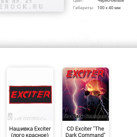
Цвет:
Черно-белый
Габариты:
100 x 40 мм
БЫСТРЫЙ
БЫСТРЫЙ
ПРОСМОТР
ПРОСМОТР
Нашивка Exciter
CD Exciter "The
(лого красное)
Dark Command"