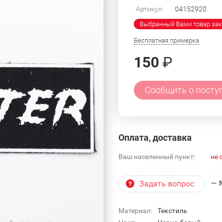
Артикул:
04152920
Выбранный Вами товар зак
Бесплатная примерка
150
₽
Сообщить о посту
Оплата, доставка
Ваш населенный пункт:
не 
— 
Задать вопрос
Материал:
Текстиль