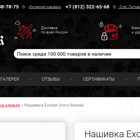
38-78-75
+7 (812) 322-65-68
-
Интернет-магазин
-
Спб. Лигов
Доставка
Безо
по всей России
и уд
ГАЛЕРЕЯ
ОТЗЫВЫ
СЕРТИФИКАТЫ
на одежду
Нашивка Exciter (лого белое)
Нашивка Exci