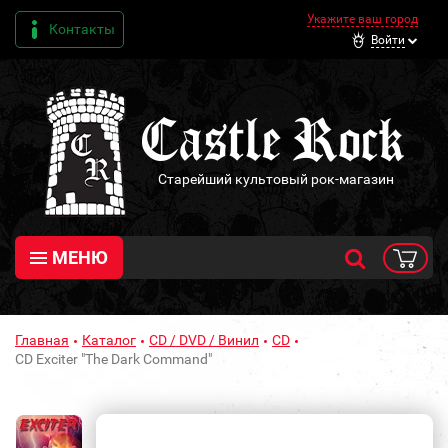
Укажите ваш город
Контакты
Войти
Старейший культовый рок-магазин
МЕНЮ
Главная
Каталог
CD / DVD / Винил
CD
CD Exciter "The Dark Command"