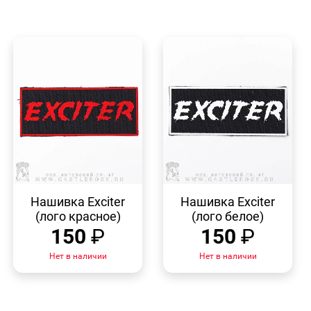
БЫСТРЫЙ
БЫСТРЫЙ
ПРОСМОТР
ПРОСМОТР
Нашивка Exciter
Нашивка Exciter
(лого красное)
(лого белое)
150
₽
150
₽
Нет в наличии
Нет в наличии