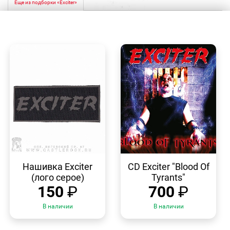
Еще из подборки «Exciter»
БЫСТРЫЙ
БЫСТРЫЙ
ПРОСМОТР
ПРОСМОТР
Нашивка Exciter
CD Exciter "Blood Of
(лого серое)
Tyrants"
150
₽
700
₽
В наличии
В наличии