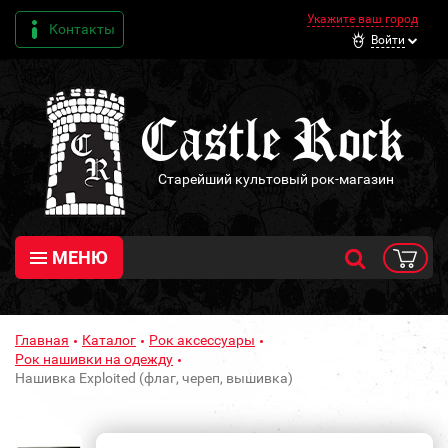
Укажите ваш город
Контакты
Войти
Старейший культовый рок-магазин
МЕНЮ
Главная
Каталог
Рок аксессуары
Рок нашивки на одежду
Нашивка Exploited (флаг, череп, вышивка)