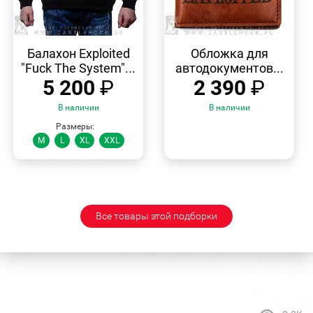
БЫСТРЫЙ
БЫСТРЫЙ
ПРОСМОТР
ПРОСМОТР
Балахон Exploited
Обложка для
"Fuck The System"...
автодокументов...
5 200
₽
2 390
₽
В наличии
В наличии
Размеры:
M
L
XL
XXL
Все товары этой подборки