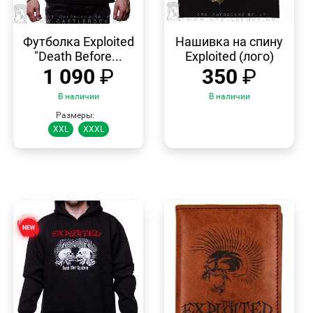
БЫСТРЫЙ
БЫСТРЫЙ
ПРОСМОТР
ПРОСМОТР
Футболка Exploited
Нашивка на спину
"Death Before...
Exploited (лого)
1 090
₽
350
₽
В наличии
В наличии
Размеры:
XXL
XXXL