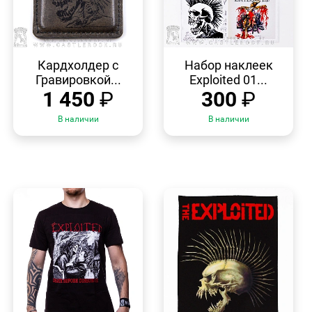
БЫСТРЫЙ
БЫСТРЫЙ
ПРОСМОТР
ПРОСМОТР
Кардхолдер с
Набор наклеек
Гравировкой...
Exploited 01...
1 450
₽
300
₽
В наличии
В наличии