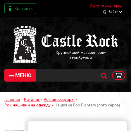
Укажите ваш город
Контакты
Войти
Крупнейший магазин рок-
атрибутики
МЕНЮ
Главная
Каталог
Рок аксессуары
Рок нашивки на одежду
Нашивка Foo Fighters (лого серое)