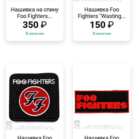
БЫСТРЫЙ
БЫСТРЫЙ
ПРОСМОТР
ПРОСМОТР
Нашивка на спину
Нашивка Foo
Foo Fighters...
Fighters "Wasting...
350
₽
150
₽
В наличии
В наличии
БЫСТРЫЙ
БЫСТРЫЙ
ПРОСМОТР
ПРОСМОТР
Нашивка Foo
Нашивка Foo