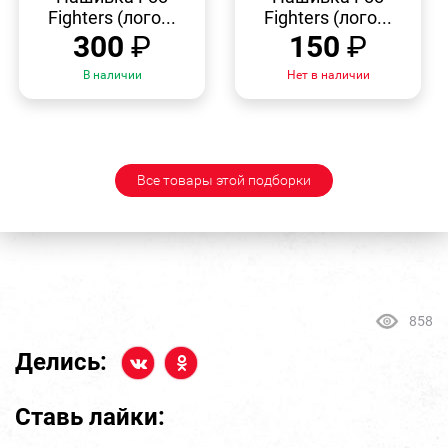
Fighters (лого...
Fighters (лого...
300
₽
150
₽
В наличии
Нет в наличии
Все товары этой подборки
858
Делись:
Ставь лайки: