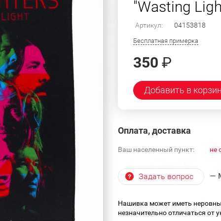
"Wasting Ligh
Артикул:
04153818
Бесплатная примерка
350
₽
Добавить в корзи
Оплата, доставка
Ваш населенный пункт:
не 
— 
Задать вопрос
Нашивка может иметь неровны
незначительно отличаться от 