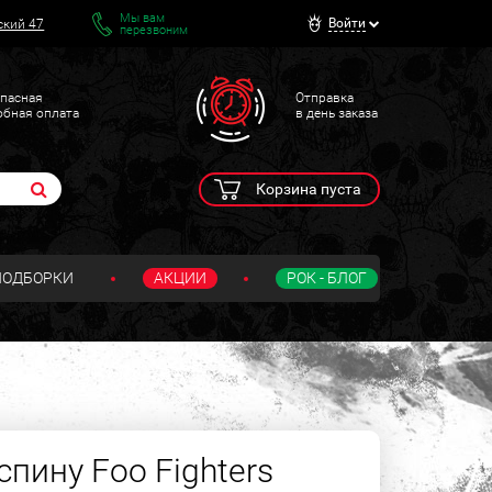
Мы вам
Войти
ский 47
перезвоним
пасная
Отправка
обная оплата
в день заказа
Корзина пуста
ПОДБОРКИ
АКЦИИ
РОК - БЛОГ
пину Foo Fighters