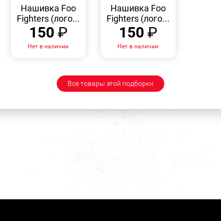
ПРОСМОТР
ПРОСМОТР
Нашивка Foo
Нашивка Foo
Fighters (лого...
Fighters (лого...
150
₽
150
₽
Нет в наличии
Нет в наличии
Все товары этой подборки