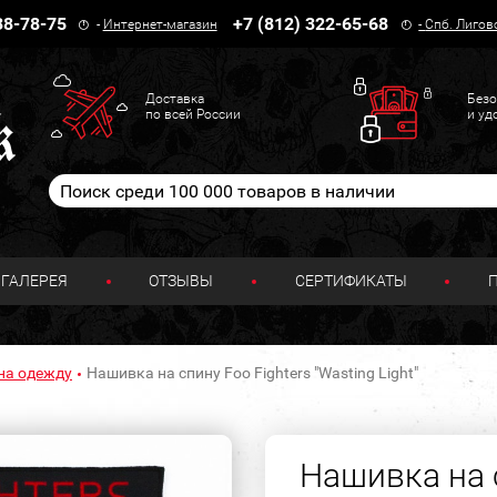
38-78-75
+7 (812) 322-65-68
-
Интернет-магазин
-
Спб. Лигов
Доставка
Безо
по всей России
и уд
ГАЛЕРЕЯ
ОТЗЫВЫ
СЕРТИФИКАТЫ
на одежду
Нашивка на спину Foo Fighters "Wasting Light"
Нашивка на с