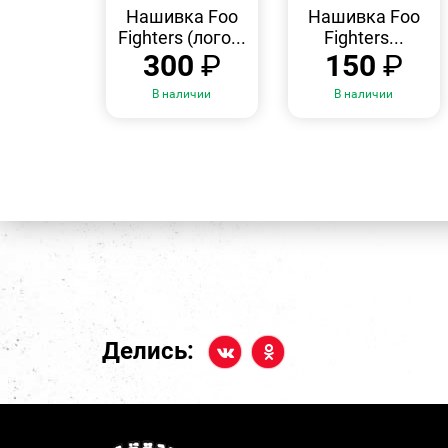
ПРОСМОТР
ПРОСМОТР
Нашивка Foo
Нашивка Foo
Fighters (лого...
Fighters...
300
₽
150
₽
В наличии
В наличии
Делись: