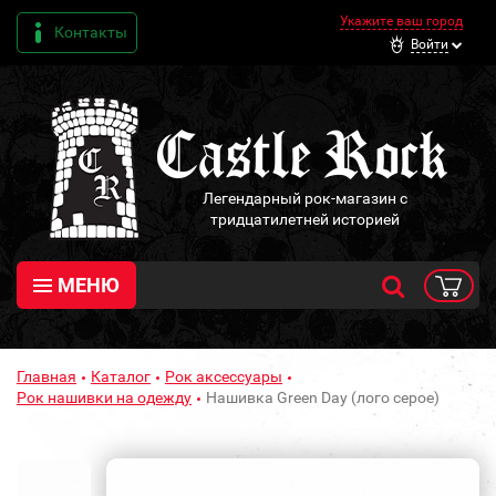
Укажите ваш город
Контакты
Войти
Легендарный рок-магазин с
тридцатилетней историей
МЕНЮ
Главная
Каталог
Рок аксессуары
Рок нашивки на одежду
Нашивка Green Day (лого серое)