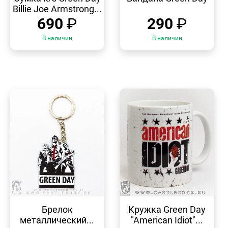
Billie Joe Armstrong...
690
₽
290
₽
В наличии
В наличии
БЫСТРЫЙ
БЫСТРЫЙ
ПРОСМОТР
ПРОСМОТР
Брелок
Кружка Green Day
металлический...
"American Idiot"...