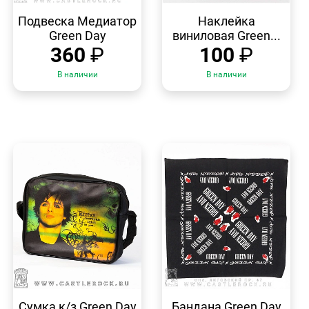
БЫСТРЫЙ
БЫСТРЫЙ
ПРОСМОТР
ПРОСМОТР
Подвеска Медиатор
Наклейка
Green Day
виниловая Green...
360
₽
100
₽
В наличии
В наличии
БЫСТРЫЙ
БЫСТРЫЙ
ПРОСМОТР
ПРОСМОТР
Сумка к/з Green Day
Бандана Green Day