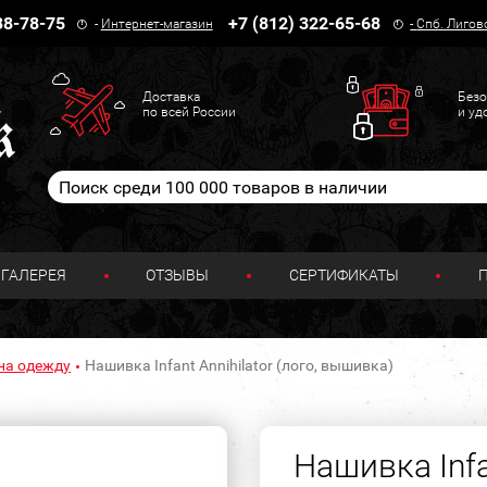
38-78-75
+7 (812) 322-65-68
-
Интернет-магазин
-
Спб. Лигов
Доставка
Безо
по всей России
и уд
ГАЛЕРЕЯ
ОТЗЫВЫ
СЕРТИФИКАТЫ
на одежду
Нашивка Infant Annihilator (лого, вышивка)
Нашивка Infan