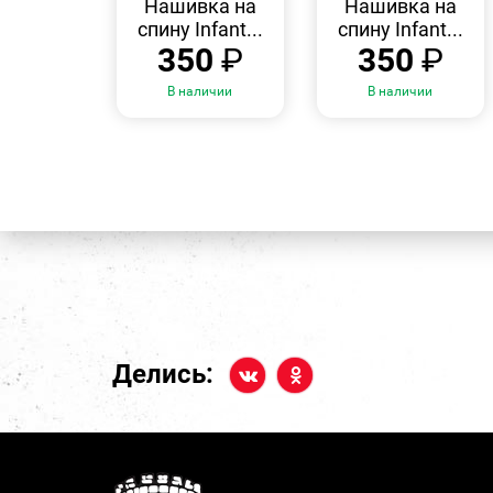
Нашивка на
Нашивка на
спину Infant...
спину Infant...
350
₽
350
₽
В наличии
В наличии
Делись: