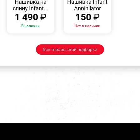
Нашивка на
Нашивка Infant
спину Infant...
Annihilator
1 490
₽
150
₽
В наличии
Нет в наличии
Все товары этой подборки