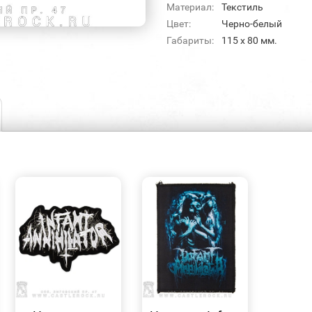
Материал:
Текстиль
Цвет:
Черно-белый
Габариты:
115 х 80 мм.
БЫСТРЫЙ
БЫСТРЫЙ
ПРОСМОТР
ПРОСМОТР