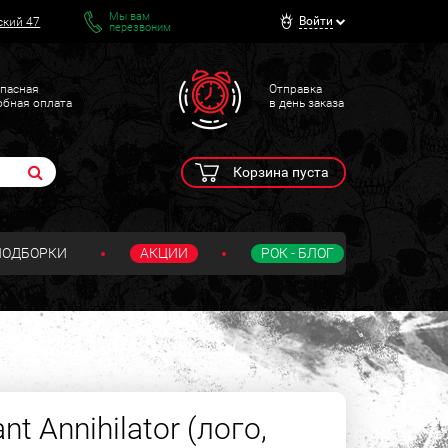
Мы вам
Войти
ский 47
перезвоним
пасная
Отправка
обная оплата
в день заказа
Корзина пуста
ПОДБОРКИ
АКЦИИ
РОК - БЛОГ
t Annihilator (лого,