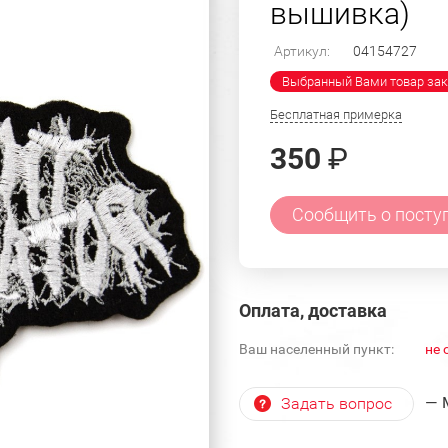
вышивка)
Артикул:
04154727
Выбранный Вами товар зак
Бесплатная примерка
350
₽
Сообщить о посту
Оплата, доставка
Ваш населенный пункт:
не 
— 
Задать вопрос