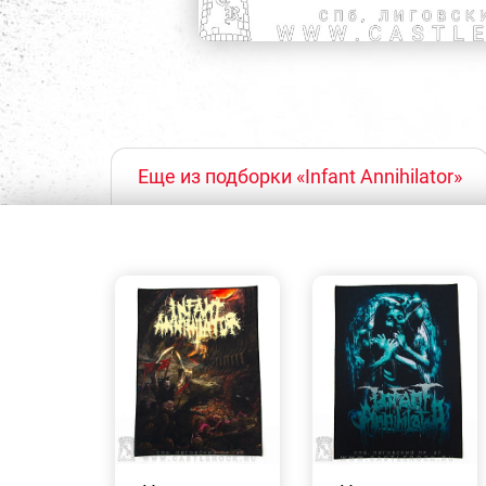
Еще из подборки «Infant Annihilator»
БЫСТРЫЙ
БЫСТРЫЙ
ПРОСМОТР
ПРОСМОТР