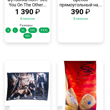
You On The Other...
прямоугольный на...
1 390
₽
390
₽
В наличии
В наличии
Размеры:
S
L
XL
XXL
XXXL
4XL