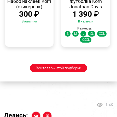
Набор наклеек Korn
Футболка Korn
(стикерпак)
Jonathan Davis
300
₽
1 390
₽
В наличии
В наличии
Размеры:
S
M
L
XL
XXL
XXXL
Все товары этой подборки
1.4K
Делись: