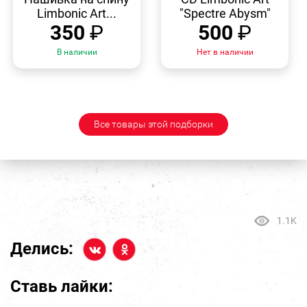
Limbonic Art...
"Spectre Abysm"
350
₽
500
₽
В наличии
Нет в наличии
Все товары этой подборки
1.1K
Делись:
Ставь лайки: