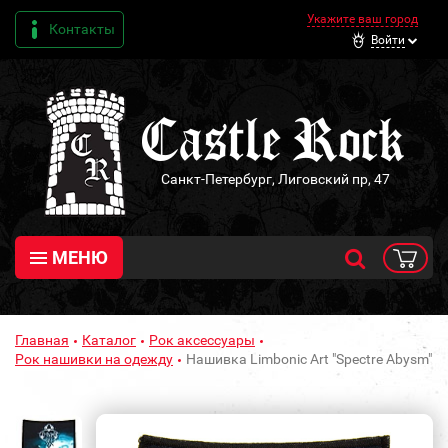
Укажите ваш город
Контакты
Войти
Санкт-Петербург, Лиговский пр, 47
МЕНЮ
Главная
Каталог
Рок аксессуары
Рок нашивки на одежду
Нашивка Limbonic Art "Spectre Abysm"