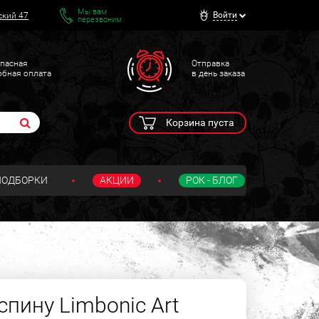
Мы вам
Войти
ский 47
перезвоним
пасная
Отправка
обная оплата
в день заказа
Корзина пуста
ПОДБОРКИ
АКЦИИ
РОК - БЛОГ
пину Limbonic Art