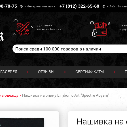
38-78-75
+7 (812) 322-65-68
-
Интернет-магазин
-
Спб. Лигов
Доставка
Безо
по всей России
и уд
ГАЛЕРЕЯ
ОТЗЫВЫ
СЕРТИФИКАТЫ
на одежду
Нашивка на спину Limbonic Art "Spectre Abysm"
Нашивка на с