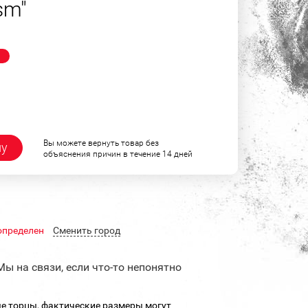
sm"
!
Вы можете вернуть товар без
ну
объяснения причин в течение 14 дней
определен
Cменить город
Мы на связи, если что-то непонятно
е торцы, фактические размеры могут