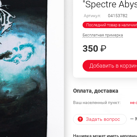
"Spectre Aby
Артикул:
04153782
Последний товар в наличии
Бесплатная примерка
350
₽
Добавить в корзи
Оплата, доставка
Ваш населенный пункт:
не 
— 
Задать вопрос
Нашивка может иметь неровны