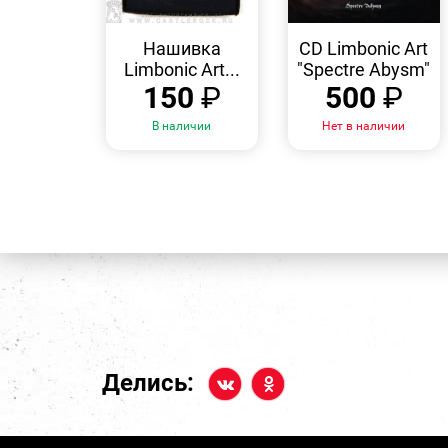
БЫСТРЫЙ
БЫСТРЫЙ
ПРОСМОТР
ПРОСМОТР
Нашивка
CD Limbonic Art
Limbonic Art...
"Spectre Abysm"
150
₽
500
₽
В наличии
Нет в наличии
Делись: