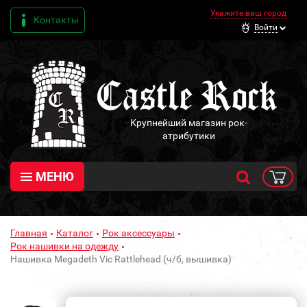
Укажите ваш город
Контакты
Войти
Крупнейший магазин рок-
атрибутики
МЕНЮ
Главная
Каталог
Рок аксессуары
Рок нашивки на одежду
Нашивка Megadeth Vic Rattlehead (ч/б, вышивка)