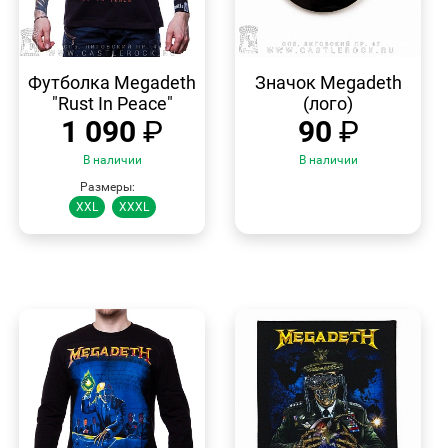
БЫСТРЫЙ
БЫСТРЫЙ
ПРОСМОТР
ПРОСМОТР
Футболка Megadeth
Значок Megadeth
"Rust In Peace"
(лого)
1 090
₽
90
₽
В наличии
В наличии
Размеры:
XXL
XXXL