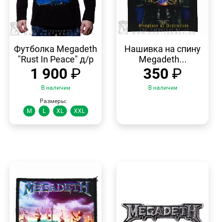
БЫСТРЫЙ
БЫСТРЫЙ
ПРОСМОТР
ПРОСМОТР
Футболка Megadeth
Нашивка на спину
"Rust In Peace" д/р
Megadeth...
1 900
₽
350
₽
В наличии
В наличии
Размеры:
M
L
XL
XXL