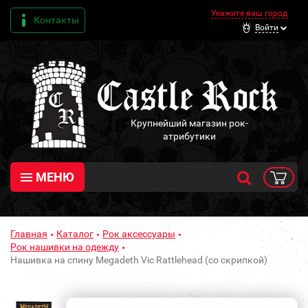
Укажите ваш город
Контакты
Войти
Крупнейший магазин рок-
атрибутики
МЕНЮ
Главная
Каталог
Рок аксессуары
Рок нашивки на одежду
Нашивка на спину Megadeth Vic Rattlehead (со скрипкой)