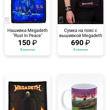
БЫСТРЫЙ
БЫСТРЫЙ
ПРОСМОТР
ПРОСМОТР
Нашивка Megadeth
Сумка на пояс с
"Rust In Peace"
вышивкой Megadeth
150
₽
690
₽
В наличии
В наличии