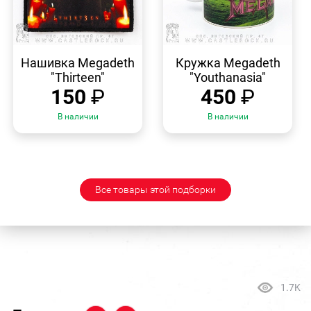
БЫСТРЫЙ
БЫСТРЫЙ
ПРОСМОТР
ПРОСМОТР
Нашивка Megadeth
Кружка Megadeth
"Thirteen"
"Youthanasia"
150
₽
450
₽
В наличии
В наличии
Все товары этой подборки
1.7K