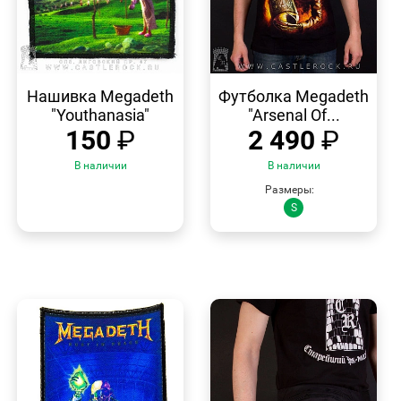
БЫСТРЫЙ
БЫСТРЫЙ
ПРОСМОТР
ПРОСМОТР
Нашивка Megadeth
Футболка Megadeth
"Youthanasia"
"Arsenal Of...
150
₽
2 490
₽
В наличии
В наличии
Размеры:
S