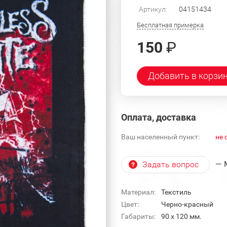
Артикул:
04151434
Бесплатная примерка
150
₽
Добавить в корзи
Оплата, доставка
Ваш населенный пункт:
не 
— 
Задать вопрос
Материал:
Текстиль
Цвет:
Черно-красный
Габариты:
90 х 120 мм.