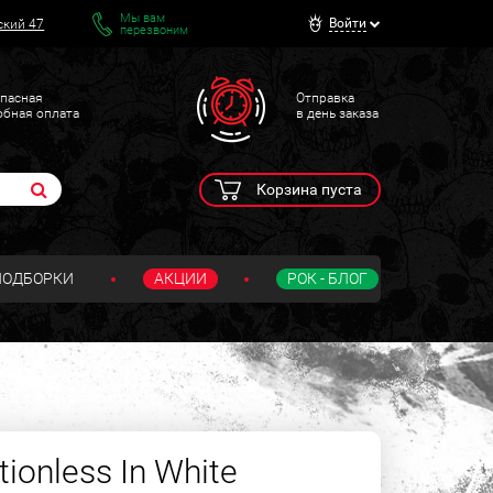
Мы вам
Войти
ский 47
перезвоним
пасная
Отправка
обная оплата
в день заказа
Корзина пуста
ПОДБОРКИ
АКЦИИ
РОК - БЛОГ
onless In White