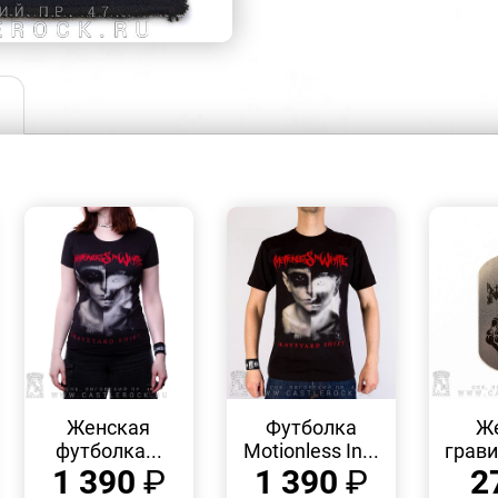
БЫСТРЫЙ
БЫСТРЫЙ
ПРОСМОТР
ПРОСМОТР
Женская
Футболка
Же
футболка...
Motionless In...
грави
1 390
₽
1 390
₽
2