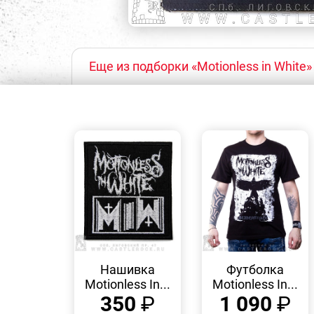
Еще из подборки «Motionless in White»
БЫСТРЫЙ
БЫСТРЫЙ
ПРОСМОТР
ПРОСМОТР
Нашивка
Футболка
Motionless In...
Motionless In...
350
₽
1 090
₽