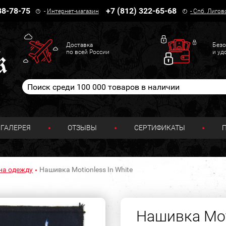
38-78-75
+7 (812) 322-65-68
-
Интернет-магазин
-
Спб. Лигов
Доставка
Безо
по всей России
и уд
ГАЛЕРЕЯ
ОТЗЫВЫ
СЕРТИФИКАТЫ
на одежду
Нашивка Motionless In White
Нашивка Moti