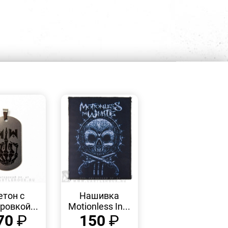
БЫСТРЫЙ
БЫСТРЫЙ
ПРОСМОТР
ПРОСМОТР
тон с
Нашивка
ровкой...
Motionless In...
70
₽
150
₽