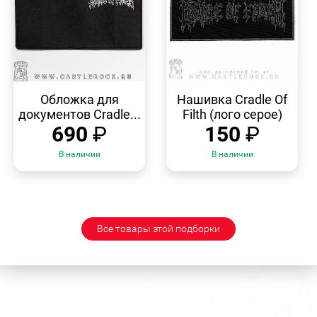
БЫСТРЫЙ
БЫСТРЫЙ
ПРОСМОТР
ПРОСМОТР
Обложка для
Нашивка Cradle Of
документов Cradle...
Filth (лого серое)
690
₽
150
₽
В наличии
В наличии
Все товары этой подборки