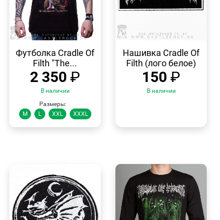
БЫСТРЫЙ
БЫСТРЫЙ
ПРОСМОТР
ПРОСМОТР
Футболка Cradle Of
Нашивка Cradle Of
Filth "The...
Filth (лого белое)
2 350
₽
150
₽
В наличии
В наличии
Размеры:
M
L
XXL
XXXL