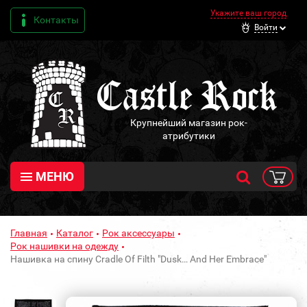
Укажите ваш город
Контакты
Войти
Крупнейший магазин рок-
атрибутики
МЕНЮ
Главная
Каталог
Рок аксессуары
Рок нашивки на одежду
Нашивка на спину Cradle Of Filth "Dusk… And Her Embrace"