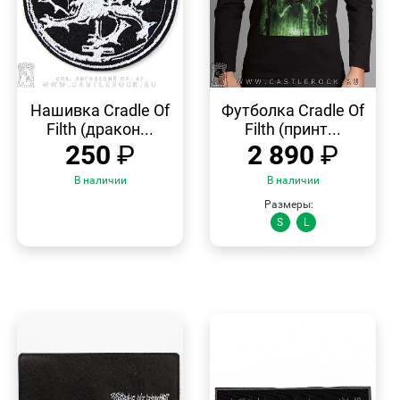
БЫСТРЫЙ
БЫСТРЫЙ
ПРОСМОТР
ПРОСМОТР
Нашивка Cradle Of
Футболка Cradle Of
Filth (дракон...
Filth (принт...
250
₽
2 890
₽
В наличии
В наличии
Размеры:
S
L