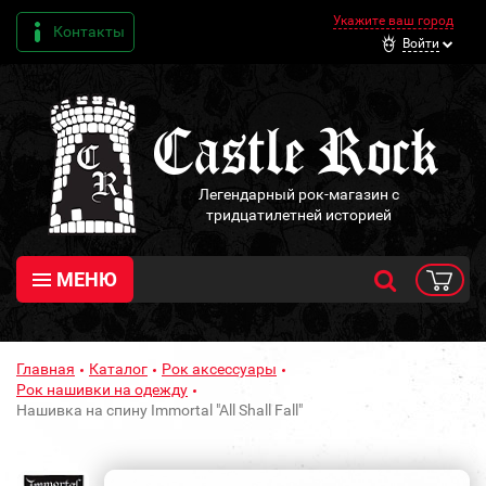
Укажите ваш город
Контакты
Войти
Легендарный рок-магазин с
тридцатилетней историей
МЕНЮ
Главная
Каталог
Рок аксессуары
Рок нашивки на одежду
Нашивка на спину Immortal "All Shall Fall"