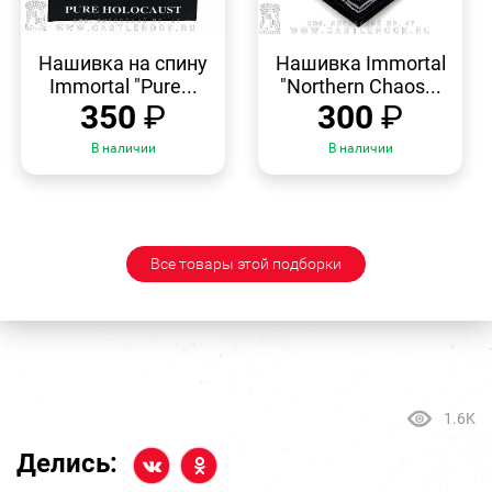
БЫСТРЫЙ
БЫСТРЫЙ
ПРОСМОТР
ПРОСМОТР
Нашивка на спину
Нашивка Immortal
Immortal "Pure...
"Northern Chaos...
350
₽
300
₽
В наличии
В наличии
Все товары этой подборки
1.6K
Делись: