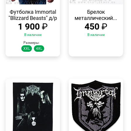
БЫСТРЫЙ
БЫСТРЫЙ
ПРОСМОТР
ПРОСМОТР
Футболка Immortal
Брелок
"Blizzard Beasts" д/р
металлический...
1 900
₽
450
₽
В наличии
В наличии
Размеры:
XXL
4XL