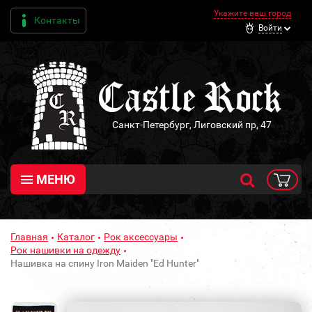
Укажите ваш город
Контакты
Войти
Санкт-Петербург, Лиговский пр, 47
МЕНЮ
Главная
Каталог
Рок аксессуары
Рок нашивки на одежду
Нашивка на спину Iron Maiden "Ed Hunter"