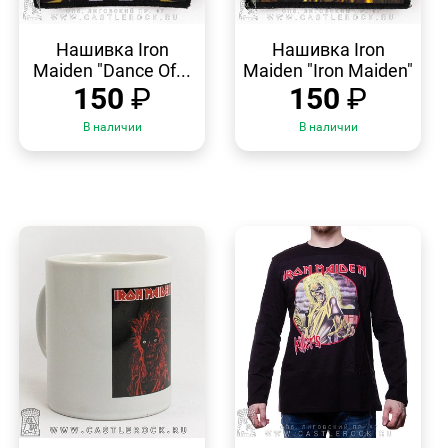
БЫСТРЫЙ
БЫСТРЫЙ
ПРОСМОТР
ПРОСМОТР
Нашивка Iron
Нашивка Iron
Maiden "Dance Of...
Maiden "Iron Maiden"
150
₽
150
₽
В наличии
В наличии
БЫСТРЫЙ
БЫСТРЫЙ