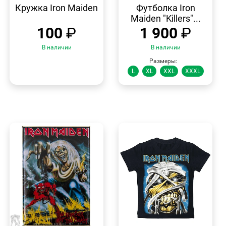
ПРОСМОТР
ПРОСМОТР
Кружка Iron Maiden
Футболка Iron
Maiden "Killers"...
100
₽
1 900
₽
В наличии
В наличии
Размеры:
L
XL
XXL
XXXL