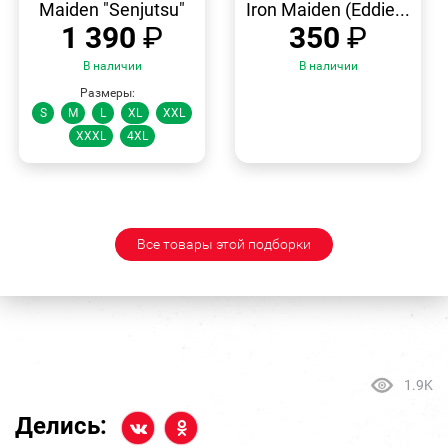
Maiden "Senjutsu"
Iron Maiden (Eddie...
1 390
₽
350
₽
В наличии
В наличии
Размеры:
S
M
L
XL
XXL
XXXL
4XL
Все товары этой подборки
1.9K
Делись: