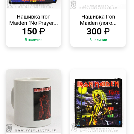
БЫСТРЫЙ
БЫСТРЫЙ
ПРОСМОТР
ПРОСМОТР
Нашивка Iron
Нашивка Iron
Maiden "No Prayer...
Maiden (лого...
150
₽
300
₽
В наличии
В наличии