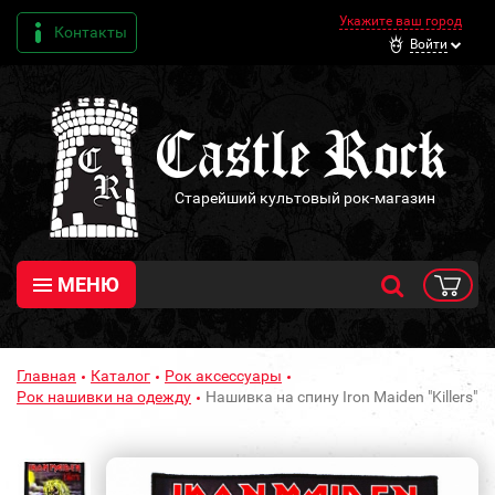
Укажите ваш город
Контакты
Войти
Старейший культовый рок-магазин
МЕНЮ
Главная
Каталог
Рок аксессуары
Рок нашивки на одежду
Нашивка на спину Iron Maiden "Killers"