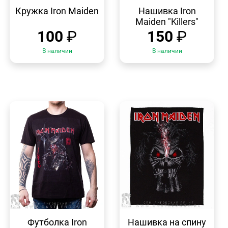
БЫСТРЫЙ
БЫСТРЫЙ
ПРОСМОТР
ПРОСМОТР
Кружка Iron Maiden
Нашивка Iron
Maiden "Killers"
100
₽
150
₽
В наличии
В наличии
БЫСТРЫЙ
БЫСТРЫЙ
ПРОСМОТР
ПРОСМОТР
Футболка Iron
Нашивка на спину