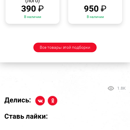
(лого)
390
₽
950
₽
В наличии
В наличии
Все товары этой подборки
1.8K
Делись:
Ставь лайки: