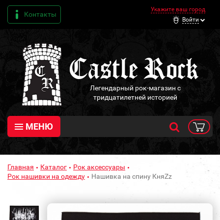
Укажите ваш город
Контакты
Войти
Легендарный рок-магазин с
тридцатилетней историей
МЕНЮ
Главная
Каталог
Рок аксессуары
Рок нашивки на одежду
Нашивка на спину КняZz