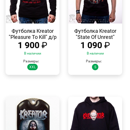
БЫСТРЫЙ
БЫСТРЫЙ
ПРОСМОТР
ПРОСМОТР
Футболка Kreator
Футболка Kreator
"Pleasure To Kill" д/р
"State Of Unrest"
1 900
₽
1 090
₽
В наличии
В наличии
Размеры:
Размеры:
XXL
S