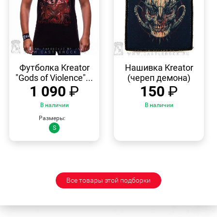
БЫСТРЫЙ
БЫСТРЫЙ
ПРОСМОТР
ПРОСМОТР
Футболка Kreator
Нашивка Kreator
"Gods of Violence"...
(череп демона)
1 090
₽
150
₽
В наличии
В наличии
Размеры:
S
Все товары этой подборки