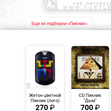
Еще из подборки «Пикник»
БЫСТРЫЙ
БЫСТРЫЙ
ПРОСМОТР
ПРОСМОТР
Жетон цветной
CD Пикник
Пикник (лого)
"Дым"
270
₽
700
₽