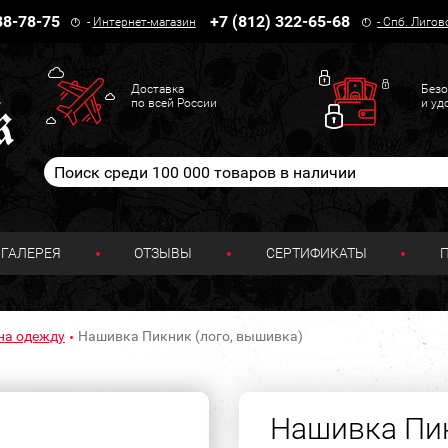
38-78-75
+7 (812) 322-65-68
-
Интернет-магазин
-
Спб. Лигов
Доставка
Безо
по всей России
и уд
ГАЛЕРЕЯ
ОТЗЫВЫ
СЕРТИФИКАТЫ
на одежду
Нашивка Пикник (лого, вышивка)
Нашивка Пик