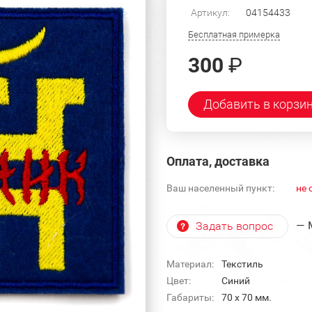
Артикул:
04154433
Бесплатная примерка
300
₽
Добавить в корзи
Оплата, доставка
Ваш населенный пункт:
не 
— 
Задать вопрос
Материал:
Текстиль
Цвет:
Синий
Габариты:
70 х 70 мм.