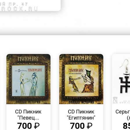
БЫСТРЫЙ
БЫСТРЫЙ
ПРОСМОТР
ПРОСМОТР
CD Пикник
CD Пикник
Серьг
"Певец...
"Египтянин"
(
700
₽
700
₽
8