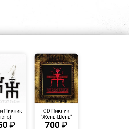
БЫСТРЫЙ
БЫСТРЫЙ
ПРОСМОТР
ПРОСМОТР
и Пикник
CD Пикник
лого)
"Жень-Шень"
50
₽
700
₽