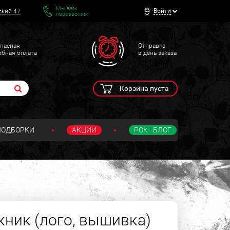
Мы вам
Войти
ский 47
перезвоним
пасная
Отправка
обная оплата
в день заказа
Корзина пуста
ПОДБОРКИ
АКЦИИ
РОК - БЛОГ
ник (лого, вышивка)