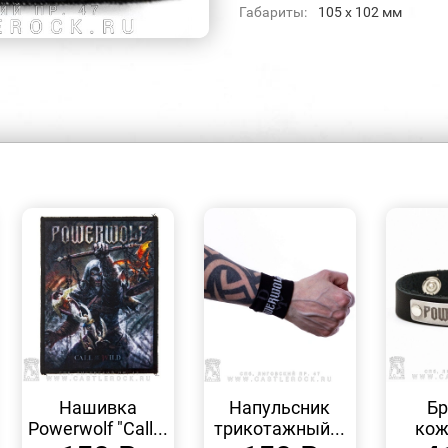
Габариты:
105 x 102 мм
БЫСТРЫЙ
БЫСТРЫЙ
ПРОСМОТР
ПРОСМОТР
Нашивка
Напульсник
Бр
Powerwolf "Call...
трикотажный...
кож