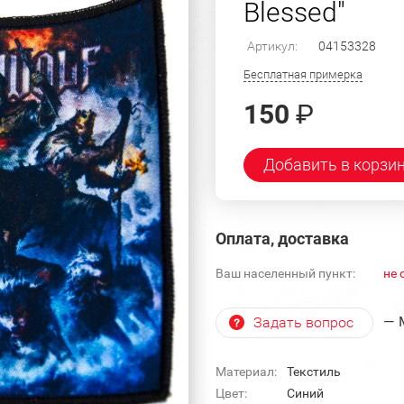
Blessed"
Артикул:
04153328
Бесплатная примерка
150
₽
Добавить в корзи
Оплата, доставка
Ваш населенный пункт:
не 
— 
Задать вопрос
Материал:
Текстиль
Цвет:
Синий