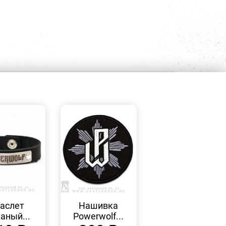
БЫСТРЫЙ
БЫСТРЫЙ
ПРОСМОТР
ПРОСМОТР
аслет
Нашивка
аный...
Powerwolf...