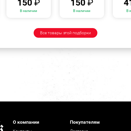
150
₽
150
₽
4
В наличии
В наличии
В 
Все товары этой подборки
О компании
Покупателям