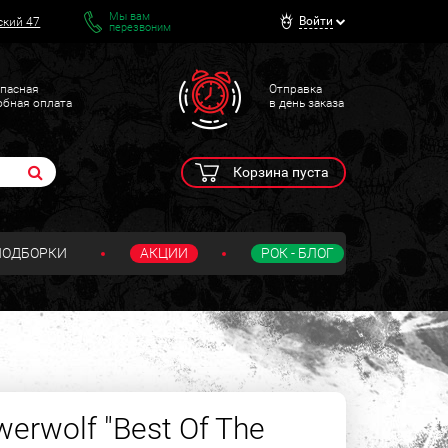
Мы вам
Войти
ский 47
перезвоним
пасная
Отправка
обная оплата
в день заказа
Корзина пуста
ПОДБОРКИ
АКЦИИ
РОК - БЛОГ
rwolf "Best Of The