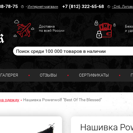
38-78-75
+7 (812) 322-65-68
-
Интернет-магазин
-
Спб. Лигов
Доставка
Безо
по всей России
и уд
ГАЛЕРЕЯ
ОТЗЫВЫ
СЕРТИФИКАТЫ
на одежду
Нашивка Powerwolf "Best Of The Blessed"
Нашивка Powe