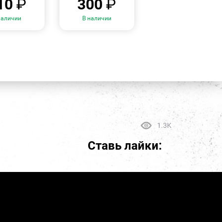
10
₽
300
₽
наличии
В наличии
1.3K
Ставь лайки: