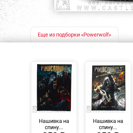
Еще из подборки «Powerwolf»
БЫСТРЫЙ
БЫСТРЫЙ
ПРОСМОТР
ПРОСМОТР
Нашивка на
Нашивка на
спину...
спину...