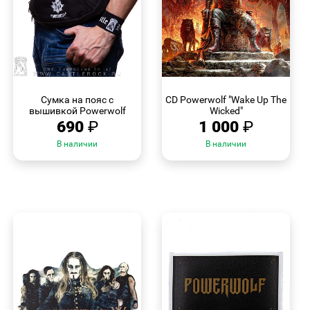
БЫСТРЫЙ
БЫСТРЫЙ
ПРОСМОТР
ПРОСМОТР
Сумка на пояс с
CD Powerwolf "Wake Up The
вышивкой Powerwolf
Wicked"
690
₽
1 000
₽
В наличии
В наличии