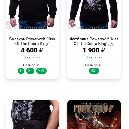
БЫСТРЫЙ
БЫСТРЫЙ
ПРОСМОТР
ПРОСМОТР
Балахон Powerwolf "Kiss
Футболка Powerwolf "Kiss
Of The Cobra King"
Of The Cobra King" д/р
4 600
₽
1 900
₽
В наличии
В наличии
Размеры:
Размеры:
L
XL
XXL
4XL