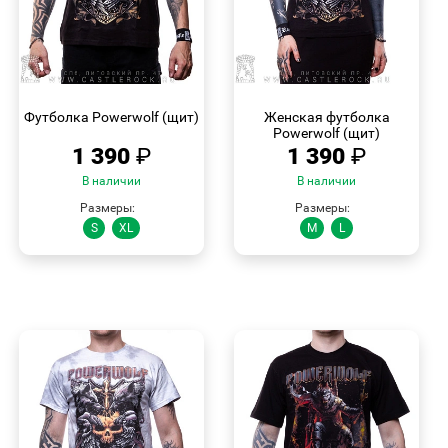
БЫСТРЫЙ
БЫСТРЫЙ
ПРОСМОТР
ПРОСМОТР
Футболка Powerwolf (щит)
Женская футболка
Powerwolf (щит)
1 390
₽
1 390
₽
В наличии
В наличии
Размеры:
Размеры:
S
XL
M
L