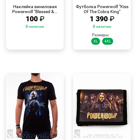
ПРОСМОТР
ПРОСМОТР
Наклейка виниловая
Футболка Powerwolf "Kiss
Powerwolf "Blessed &...
Of The Cobra King"
100
₽
1 390
₽
В наличии
В наличии
Размеры:
XL
4XL