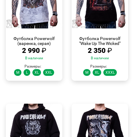
БЫСТРЫЙ
БЫСТРЫЙ
ПРОСМОТР
ПРОСМОТР
Футболка Powerwolf
Футболка Powerwolf
(варенка, серая)
"Wake Up The Wicked"
2 990
₽
2 350
₽
В наличии
В наличии
Размеры:
Размеры:
M
L
XL
XXL
M
XL
XXXL