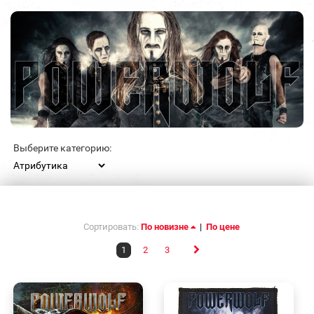
Выберите категорию:
Сортировать:
По новизне
|
По цене
1
2
3