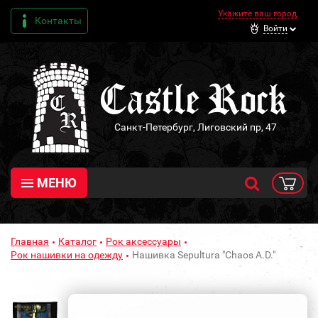
Укажите ваш город
Контакты
Войти
Санкт-Петербург, Лиговский пр, 47
МЕНЮ
Главная
Каталог
Рок аксессуары
Рок нашивки на одежду
Нашивка Sepultura "Chaos A.D."