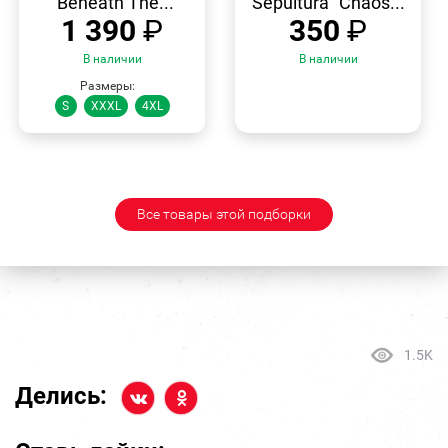
"Beneath The...
Sepultura "Chaos...
1 390
₽
350
₽
В наличии
В наличии
Размеры:
S
XXXL
4XL
Все товары этой подборки
1.5K
Делись: