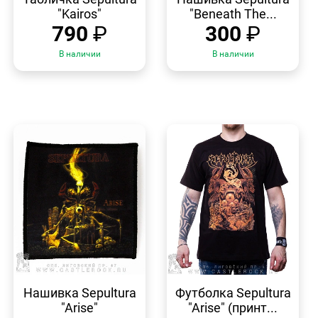
"Kairos"
"Beneath The...
790
₽
300
₽
В наличии
В наличии
БЫСТРЫЙ
БЫСТРЫЙ
ПРОСМОТР
ПРОСМОТР
Нашивка Sepultura
Футболка Sepultura
"Arise"
"Arise" (принт...