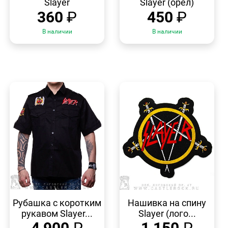
Slayer
Slayer (орел)
360
₽
450
₽
В наличии
В наличии
БЫСТРЫЙ
БЫСТРЫЙ
ПРОСМОТР
ПРОСМОТР
Рубашка с коротким
Нашивка на спину
рукавом Slayer...
Slayer (лого...
4 900
₽
1 150
₽