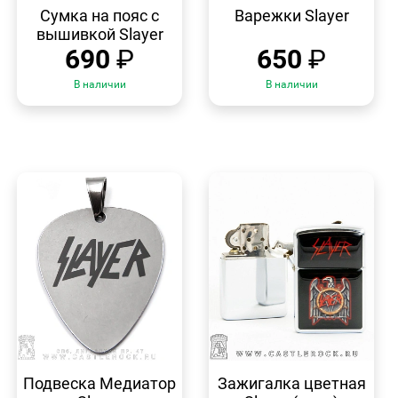
ПРОСМОТР
ПРОСМОТР
Сумка на пояс с
Варежки Slayer
вышивкой Slayer
690
₽
650
₽
В наличии
В наличии
БЫСТРЫЙ
БЫСТРЫЙ
ПРОСМОТР
ПРОСМОТР
Подвеска Медиатор
Зажигалка цветная