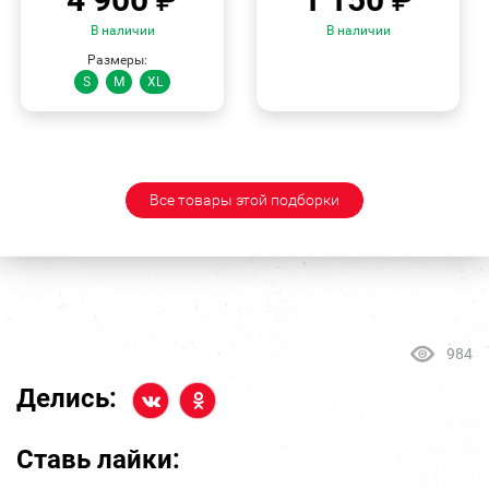
В наличии
В наличии
Размеры:
S
M
XL
Все товары этой подборки
984
Делись:
Ставь лайки: