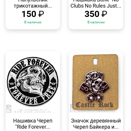
трикотажный...
Clubs No Rules Just...
150
₽
350
₽
В наличии
В наличии
БЫСТРЫЙ
БЫСТРЫЙ
ПРОСМОТР
ПРОСМОТР
Нашивка Череп
Значок деревянный
"Ride Forever...
Череп Байкера и...