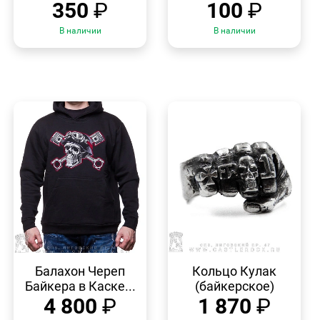
350
₽
100
₽
В наличии
В наличии
БЫСТРЫЙ
БЫСТРЫЙ
ПРОСМОТР
ПРОСМОТР
Балахон Череп
Кольцо Кулак
Байкера в Каске...
(байкерское)
4 800
₽
1 870
₽