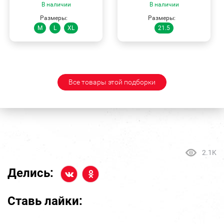
В наличии
В наличии
Размеры:
Размеры:
M
L
XL
21.5
Все товары этой подборки
2.1K
Делись:
Ставь лайки: