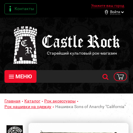
Укажите ваш город
Контакты
Войти
Старейший культовый рок-магазин
МЕНЮ
Главная
Каталог
Рок аксессуары
Рок нашивки на одежду
Нашивка Sons of Anarchy "California"