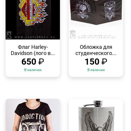
БЫСТРЫЙ
БЫСТРЫЙ
ПРОСМОТР
ПРОСМОТР
Флаг Harley-
Обложка для
Davidson (лого в...
студенческого...
650
₽
150
₽
В наличии
В наличии