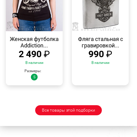
БЫСТРЫЙ
БЫСТРЫЙ
ПРОСМОТР
ПРОСМОТР
Женская футболка
Фляга стальная с
Addiction...
гравировкой...
2 490
₽
990
₽
В наличии
В наличии
Размеры:
S
Все товары этой подборки