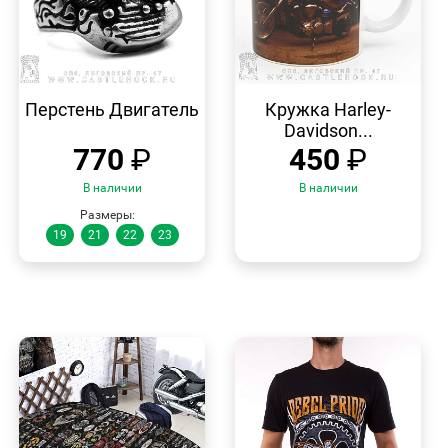
БЫСТРЫЙ
БЫСТРЫЙ
ПРОСМОТР
ПРОСМОТР
Перстень Двигатель
Кружка Harley-
Davidson...
770
₽
450
₽
В наличии
В наличии
Размеры:
19
21
22
23