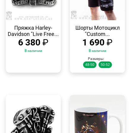
БЫСТРЫЙ
БЫСТРЫЙ
ПРОСМОТР
ПРОСМОТР
Пряжка Harley-
Шорты Мотоцикл
Davidson "Live Free...
"Custom...
6 380
₽
1 690
₽
В наличии
В наличии
Размеры:
48-50
50-52