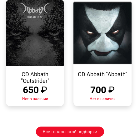
БЫСТРЫЙ
БЫСТРЫЙ
ПРОСМОТР
ПРОСМОТР
CD Abbath
CD Abbath "Abbath"
"Outstrider"
650
₽
700
₽
Нет в наличии
Нет в наличии
Все товары этой подборки