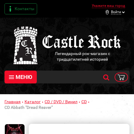
Укажите ваш город
Контакты
Войти
Легендарный рок-магазин с
тридцатилетней историей
МЕНЮ
Главная
Каталог
CD / DVD / Винил
CD
CD Abbath "Dread Reaver"