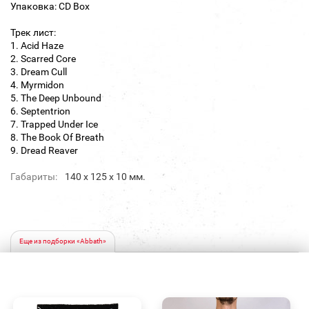
Упаковка: CD Box
Трек лист:
1. Acid Haze
2. Scarred Core
3. Dream Cull
4. Myrmidon
5. The Deep Unbound
6. Septentrion
7. Trapped Under Ice
8. The Book Of Breath
9. Dread Reaver
Габариты:
140 х 125 х 10 мм.
Еще из подборки «Abbath»