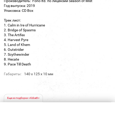
Производитель: Fono ltd. по лицензии Season of Mist
Год выпуска: 2019
Упаковка: CD Box
Трек лист:
1. Calm in Ire of Hurricane
2. Bridge of Spasms
3. The Artifex
4. Harvest Pyre
5. Land of Khem
6. Outstrider
7. Scythewinder
8. Hecate
9. Pace Till Death
Габариты:
140 х 125 х 10 мм
Еще из подборки «Abbath»