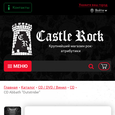
Укажите ваш город
Контакты
Войти
Крупнейший магазин рок-
атрибутики
МЕНЮ
Главная
Каталог
CD / DVD / Винил
CD
CD Abbath "Outstrider"