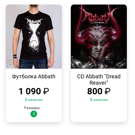
БЫСТРЫЙ
БЫСТРЫЙ
ПРОСМОТР
ПРОСМОТР
Футболка Abbath
CD Abbath "Dread
Reaver"
1 090
₽
800
₽
В наличии
В наличии
Размеры:
S