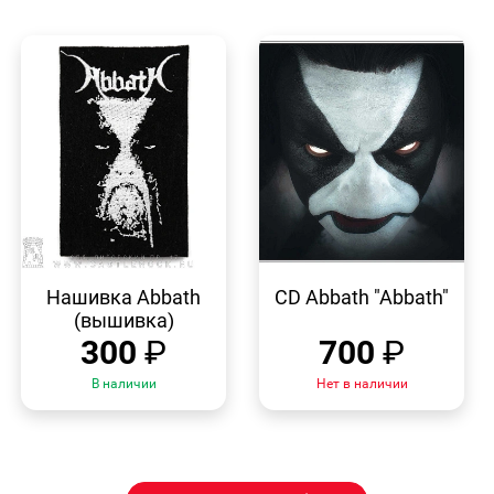
БЫСТРЫЙ
БЫСТРЫЙ
ПРОСМОТР
ПРОСМОТР
Нашивка Abbath
CD Abbath "Abbath"
(вышивка)
300
₽
700
₽
В наличии
Нет в наличии