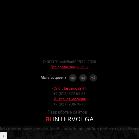
© ООО "CastleRock" 1992- 2026
Все права защищены
Мы в соцсетях
-
Спб. Лиговский 47
:
+7 (812) 322-65-68
-
Интернет-магазин
:
+7 (921) 938-78-75
Разработка сайтов —
Мы используем cookies, чтобы вам было удобно работать с сайтом
x