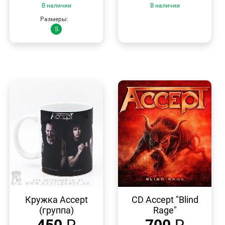
В наличии
В наличии
Размеры:
S
БЫСТРЫЙ
БЫСТРЫЙ
ПРОСМОТР
ПРОСМОТР
Кружка Accept
CD Accept "Blind
(группа)
Rage"
450
₽
700
₽