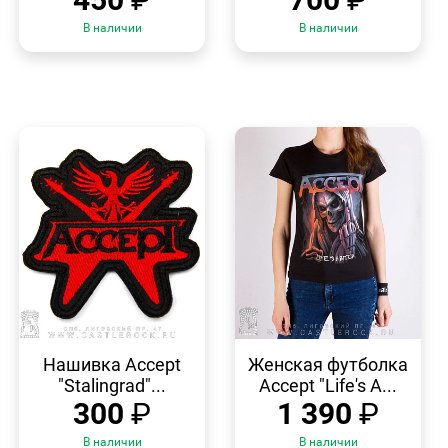
В наличии
В наличии
БЫСТРЫЙ
БЫСТРЫЙ
ПРОСМОТР
ПРОСМОТР
Нашивка Accept
Женская футболка
"Stalingrad"...
Accept "Life's A...
300
₽
1 390
₽
В наличии
В наличии