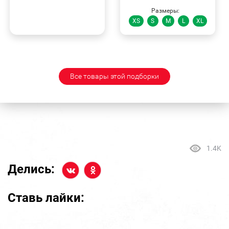
Размеры:
XS
S
M
L
XL
Все товары этой подборки
1.4K
Делись:
Ставь лайки: