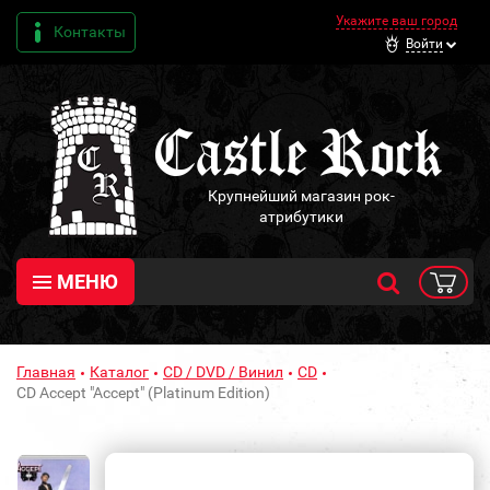
Укажите ваш город
Контакты
Войти
Крупнейший магазин рок-
атрибутики
МЕНЮ
Главная
Каталог
CD / DVD / Винил
CD
CD Accept "Accept" (Platinum Edition)