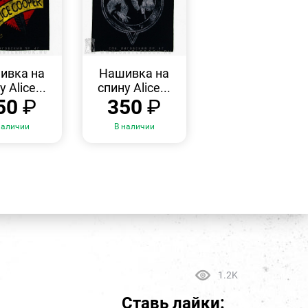
БЫСТРЫЙ
БЫСТРЫЙ
ПРОСМОТР
ПРОСМОТР
ивка на
Нашивка на
 Alice...
спину Alice...
50
₽
350
₽
наличии
В наличии
1.2K
Ставь лайки: