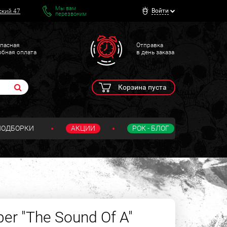
Мы вам
Войти
ский 47
перезвоним
пасная
Отправка
обная оплата
в день заказа
Корзина пуста
ПОДБОРКИ
АКЦИИ
РОК - БЛОГ
per "The Sound Of A"