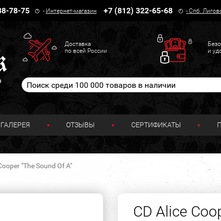
38-78-75
+7 (812) 322-65-68
-
Интернет-магазин
-
Спб. Лигов
Доставка
Безо
по всей России
и уд
н
ГАЛЕРЕЯ
ОТЗЫВЫ
СЕРТИФИКАТЫ
Cooper "The Sound Of A"
CD Alice Coo