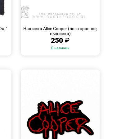
БЫСТРЫЙ
ПРОСМОТР
Out"
Нашивка Alice Cooper (лого красное,
вышивка)
250
₽
В наличии