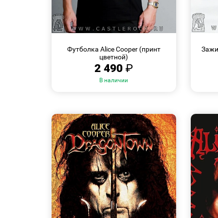
БЫСТРЫЙ
Размеры:
ПРОСМОТР
Футболка Alice Cooper (принт
Зажи
S
M
L
цветной)
2 490
₽
В наличии