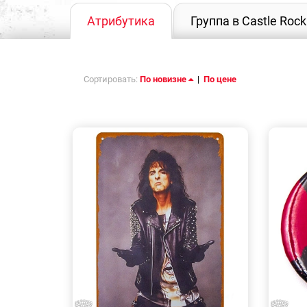
Атрибутика
Группа в Castle Rock
Сортировать:
По новизне
|
По цене