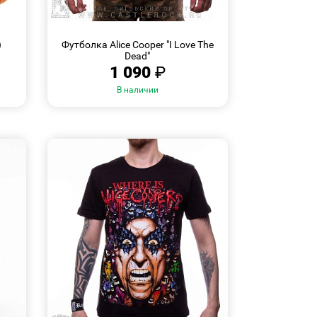
БЫСТРЫЙ
Размеры:
ПРОСМОТР
)
Футболка Alice Cooper "I Love The
M
L
XL
XXL
XXXL
Dead"
1 090
₽
В наличии