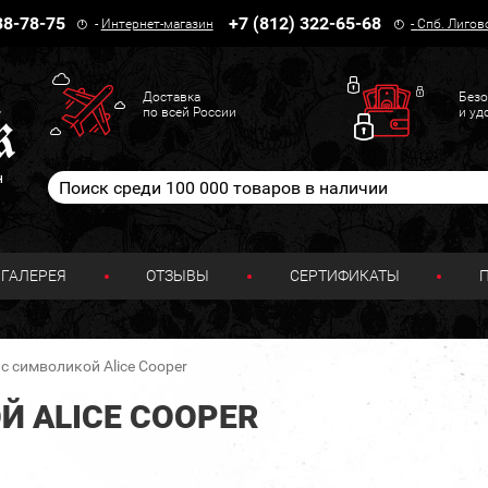
38-78-75
+7 (812) 322-65-68
-
Интернет-магазин
-
Спб. Лигов
Доставка
Безо
по всей России
и уд
н
ГАЛЕРЕЯ
ОТЗЫВЫ
СЕРТИФИКАТЫ
от нас шоу, но никто не может сказать наперед, что произойдет на э
привносим новое, и люди знают, что, пропустив тур
с символикой Alice Cooper
Й ALICE COOPER