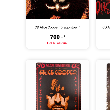
БЫСТРЫЙ
ПРОСМОТР
CD Alice Cooper "Dragontown"
CD A
700
₽
Нет в наличии