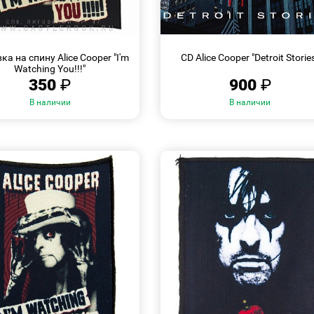
БЫСТРЫЙ
БЫСТРЫЙ
ПРОСМОТР
ПРОСМОТР
а на спину Alice Cooper "I'm
CD Alice Cooper "Detroit Storie
Watching You!!!"
350
₽
900
₽
В наличии
В наличии