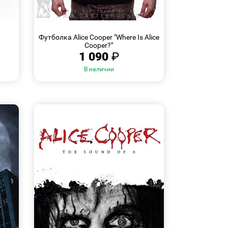
БЫСТРЫЙ
Размеры:
ПРОСМОТР
Футболка Alice Cooper "Where Is Alice
XL
XXL
XXXL
Cooper?"
1 090
₽
В наличии