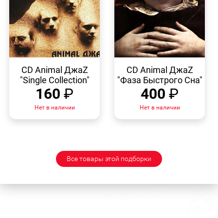
БЫСТРЫЙ
БЫСТРЫЙ
ПРОСМОТР
ПРОСМОТР
CD Animal ДжаZ
CD Animal ДжаZ
"Single Collection"
"Фаза Быстрого Сна"
160
₽
400
₽
Нет в наличии
Нет в наличии
Все товары этой подборки