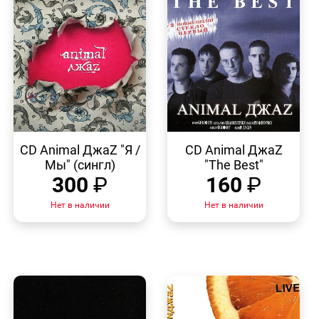
БЫСТРЫЙ
БЫСТРЫЙ
ПРОСМОТР
ПРОСМОТР
CD Animal ДжаZ "Я /
CD Animal ДжаZ
Мы" (сингл)
"The Best"
300
₽
160
₽
Нет в наличии
Нет в наличии