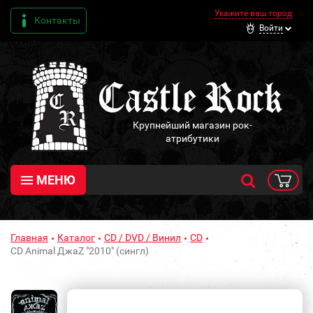
Укажите ваш город
Контакты
Войти
Крупнейший магазин рок-
атрибутики
МЕНЮ
Главная
Каталог
CD / DVD / Винил
CD
CD Animal ДжаZ "2010" (сингл)