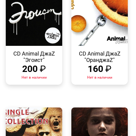
БЫСТРЫЙ
БЫСТРЫЙ
ПРОСМОТР
ПРОСМОТР
CD Animal ДжаZ
CD Animal ДжаZ
"Эгоист"
"ОранджаZ"
200
₽
160
₽
Нет в наличии
Нет в наличии