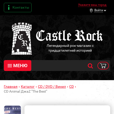
Укажите ваш город
Контакты
Войти
Легендарный рок-магазин с
тридцатилетней историей
МЕНЮ
Главная
Каталог
CD / DVD / Винил
CD
CD Animal ДжаZ "The Best"