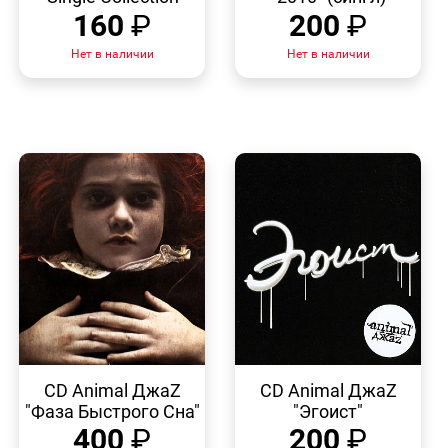
160
₽
200
₽
Нет в наличии
Нет в наличии
БЫСТРЫЙ
БЫСТРЫЙ
ПРОСМОТР
ПРОСМОТР
CD Animal ДжаZ
CD Animal ДжаZ
"Фаза Быстрого Сна"
"Эгоист"
400
₽
200
₽