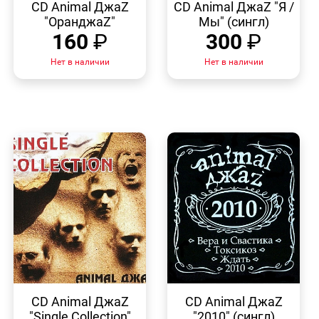
ПРОСМОТР
ПРОСМОТР
CD Animal ДжаZ
CD Animal ДжаZ "Я /
"ОранджаZ"
Мы" (сингл)
160
₽
300
₽
Нет в наличии
Нет в наличии
БЫСТРЫЙ
БЫСТРЫЙ
ПРОСМОТР
ПРОСМОТР
CD Animal ДжаZ
CD Animal ДжаZ
"Single Collection"
"2010" (сингл)