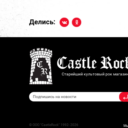
Делись:
Старейший культовый рок магази
© ООО "CastleRock" 1992- 2026
Мы