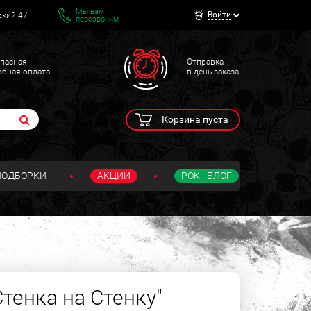
Мы вам
Войти
ский 47
перезвоним
пасная
Отправка
обная оплата
в день заказа
Корзина пуста
ПОДБОРКИ
АКЦИИ
РОК - БЛОГ
тенка на Стенку"