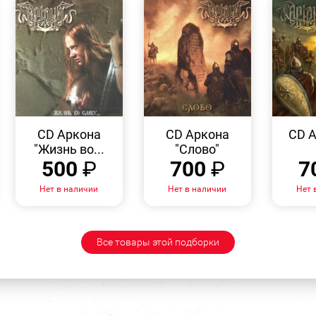
БЫСТРЫЙ
БЫСТРЫЙ
ПРОСМОТР
ПРОСМОТР
CD Аркона
CD Аркона
CD А
"Жизнь во...
"Слово"
500
₽
700
₽
7
Нет в наличии
Нет в наличии
Нет 
Все товары этой подборки