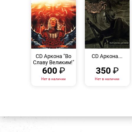
БЫСТРЫЙ
БЫСТРЫЙ
ПРОСМОТР
ПРОСМОТР
CD Аркона "Во
CD Аркона...
Славу Великим!"
600
₽
350
₽
Нет в наличии
Нет в наличии