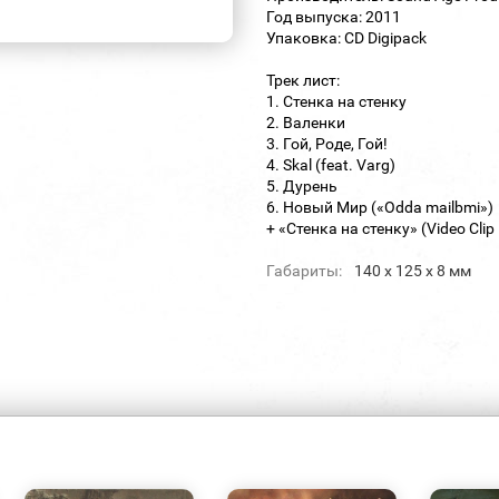
Год выпуска: 2011
Упаковка: CD Digipack
Трек лист:
1. Стенка на стенку
2. Валенки
3. Гой, Роде, Гой!
4. Skal (feat. Varg)
5. Дурень
6. Новый Мир («Odda mailbmi»)
+ «Стенка на стенку» (Video Clip
Габариты:
140 х 125 х 8 мм