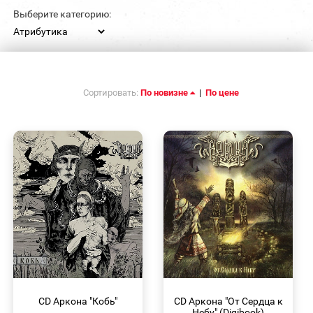
Выберите категорию:
Сортировать:
По новизне
|
По цене
БЫСТРЫЙ
БЫСТРЫЙ
ПРОСМОТР
ПРОСМОТР
CD Аркона "Кобь"
CD Аркона "От Сердца к
Небу" (Digibook)