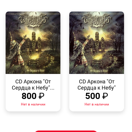
БЫСТРЫЙ
БЫСТРЫЙ
ПРОСМОТР
ПРОСМОТР
CD Аркона "От
CD Аркона "От
Сердца к Небу"...
Сердца к Небу"
800
₽
500
₽
Нет в наличии
Нет в наличии