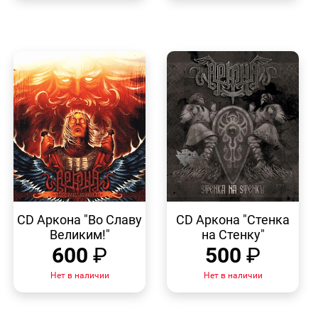
БЫСТРЫЙ
БЫСТРЫЙ
ПРОСМОТР
ПРОСМОТР
CD Аркона "Во Славу
CD Аркона "Стенка
Великим!"
на Стенку"
600
₽
500
₽
Нет в наличии
Нет в наличии