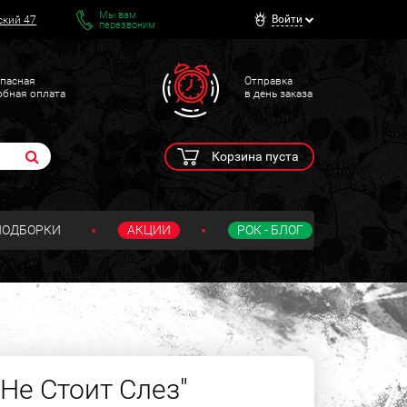
Мы вам
Войти
ский 47
перезвоним
пасная
Отправка
обная оплата
в день заказа
Корзина пуста
ПОДБОРКИ
АКЦИИ
РОК - БЛОГ
Не Стоит Слез"