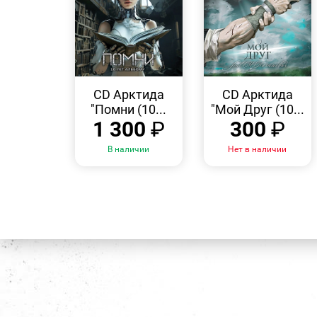
БЫСТРЫЙ
БЫСТРЫЙ
ПРОСМОТР
ПРОСМОТР
CD Арктида
CD Арктида
"Помни (10...
"Мой Друг (10...
1 300
₽
300
₽
В наличии
Нет в наличии