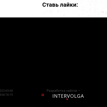
Ставь лайки:
Разработка сайтов —
 322-65-68
 938-78-75