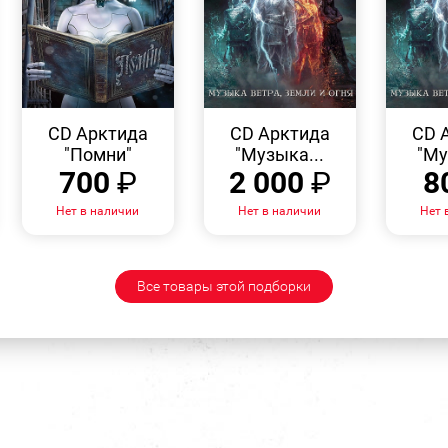
БЫСТРЫЙ
БЫСТРЫЙ
ПРОСМОТР
ПРОСМОТР
CD Арктида
CD Арктида
CD 
"Помни"
"Музыка...
"Му
700
₽
2 000
₽
8
Нет в наличии
Нет в наличии
Нет 
Все товары этой подборки