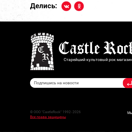
Делись:
Старейший культовый рок магази
© ООО "CastleRock" 1992- 2026
Мы
Все права защищены