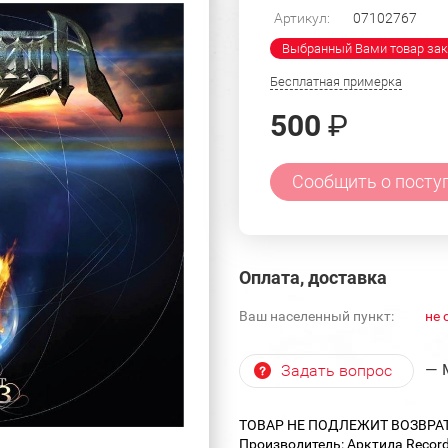
Артикул:
07102767
Выбранный Вами товар зак
Бесплатная примерка
500
₽
Сообщить о посту
Оплата, доставка
Ваш населенный пункт:
не 
— 
Задать вопрос
ТОВАР НЕ ПОДЛЕЖИТ ВОЗВРА
Производитель: Арктида Recor