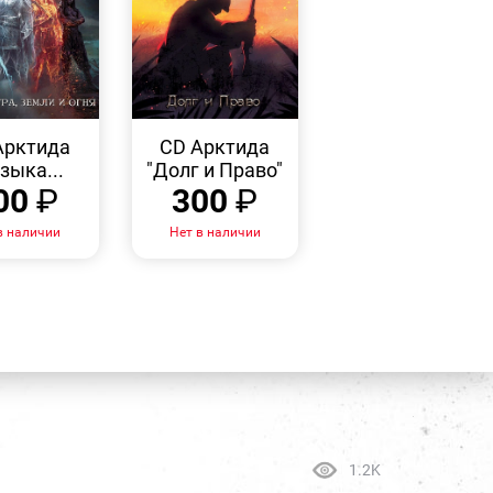
БЫСТРЫЙ
БЫСТРЫЙ
ПРОСМОТР
ПРОСМОТР
Арктида
CD Арктида
зыка...
"Долг и Право"
00
₽
300
₽
в наличии
Нет в наличии
1.2K