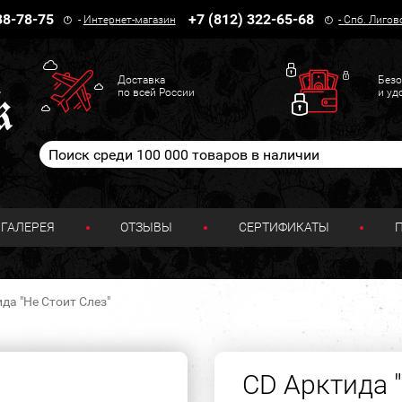
38-78-75
+7 (812) 322-65-68
-
Интернет-магазин
-
Спб. Лигов
Доставка
Безо
по всей России
и уд
ГАЛЕРЕЯ
ОТЗЫВЫ
СЕРТИФИКАТЫ
да "Не Стоит Слез"
CD Арктида "