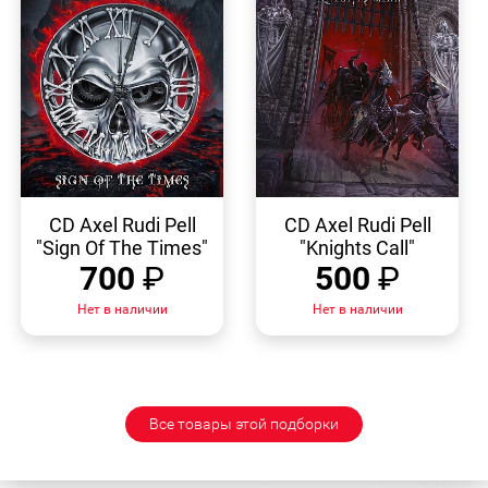
БЫСТРЫЙ
БЫСТРЫЙ
ПРОСМОТР
ПРОСМОТР
CD Axel Rudi Pell
CD Axel Rudi Pell
"Sign Of The Times"
"Knights Call"
700
₽
500
₽
Нет в наличии
Нет в наличии
Все товары этой подборки