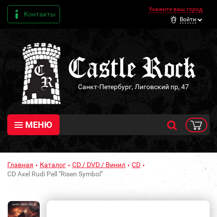
Укажите ваш город
Контакты
Войти
Санкт-Петербург, Лиговский пр, 47
МЕНЮ
Главная
Каталог
CD / DVD / Винил
CD
CD Axel Rudi Pell "Risen Symbol"