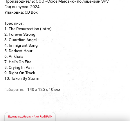
Производитель: ООО «Союз Мьюзик» по лицензии SPV
Год выпуска: 2024
Упаковка: CD Box
Трек лист:
1. The Resurrection (Intro)
2. Forever Strong
3. Guardian Angel
4. Immigrant Song
5. Darkest Hour
6. Ankhaia
7. Hell's On Fire
8. Crying In Pain
9. Right On Track
10. Taken By Storm
Габариты:
140 х 125 х 10 мм
Еще из подборки «Axel Rudi Pell»