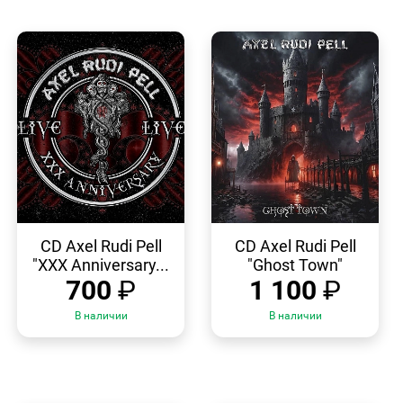
БЫСТРЫЙ
БЫСТРЫЙ
ПРОСМОТР
ПРОСМОТР
CD Axel Rudi Pell
CD Axel Rudi Pell
"XXX Anniversary...
"Ghost Town"
700
₽
1 100
₽
В наличии
В наличии