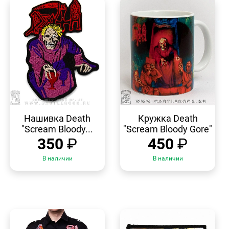
БЫСТРЫЙ
БЫСТРЫЙ
ПРОСМОТР
ПРОСМОТР
Нашивка Death
Кружка Death
"Scream Bloody...
"Scream Bloody Gore"
350
₽
450
₽
В наличии
В наличии