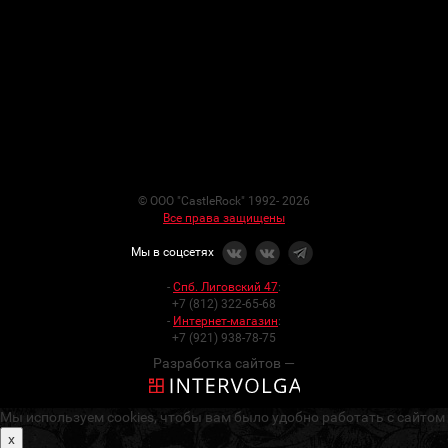
© ООО "CastleRock" 1992- 2026
Все права защищены
Мы в соцсетях
-
Спб. Лиговский 47
:
+7 (812) 322-65-68
-
Интернет-магазин
:
+7 (921) 938-78-75
Разработка сайтов —
Мы используем cookies, чтобы вам было удобно работать с сайтом
x