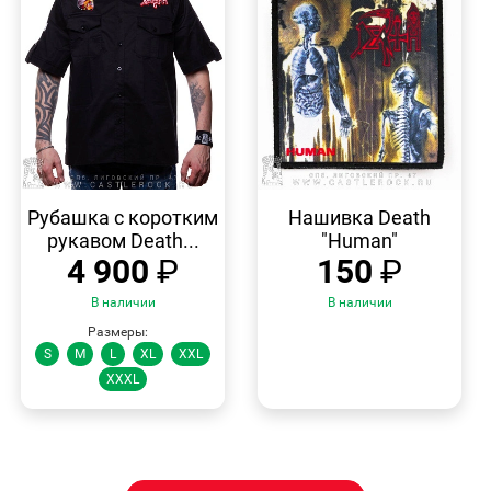
БЫСТРЫЙ
БЫСТРЫЙ
ПРОСМОТР
ПРОСМОТР
Рубашка с коротким
Нашивка Death
рукавом Death...
"Human"
4 900
₽
150
₽
В наличии
В наличии
Размеры:
S
M
L
XL
XXL
XXXL