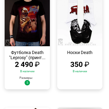
БЫСТРЫЙ
БЫСТРЫЙ
ПРОСМОТР
ПРОСМОТР
Футболка Death
Носки Death
"Leprosy" (принт...
2 490
₽
350
₽
В наличии
В наличии
Размеры:
S