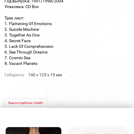
Год выпуска: 1991/1998/2004
Упаковка: CD Box
Трек лист:
1. Flattening Of Emotions
2. Suicide Machine
3. Together As One
4. Secret Face
5. Lack Of Comprehension
6. See Through Dreams
7. Cosmic Sea
8. Vacant Planets
Габариты:
140 х 125 х 10 мм
Еще из подборки «Death»