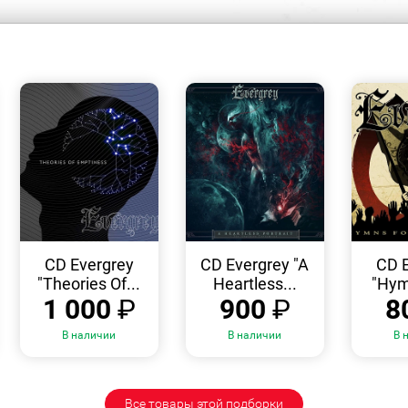
БЫСТРЫЙ
БЫСТРЫЙ
ПРОСМОТР
ПРОСМОТР
CD Evergrey
CD Evergrey "A
CD 
"Theories Of...
Heartless...
"Hym
1 000
₽
900
₽
8
В наличии
В наличии
В 
Все товары этой подборки