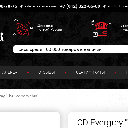
38-78-75
+7 (812) 322-65-68
-
Интернет-магазин
-
Спб. Лигов
Доставка
Безо
по всей России
и уд
ГАЛЕРЕЯ
ОТЗЫВЫ
СЕРТИФИКАТЫ
ey "The Storm Within"
CD Evergrey 