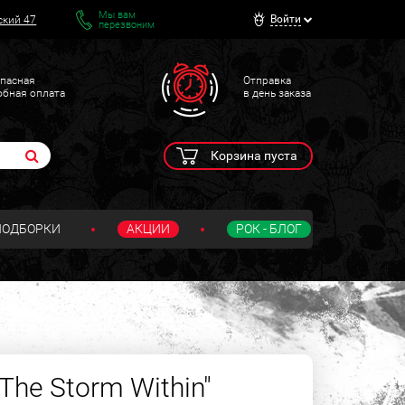
Мы вам
Войти
ский 47
перезвоним
пасная
Отправка
обная оплата
в день заказа
Корзина пуста
ПОДБОРКИ
АКЦИИ
РОК - БЛОГ
"The Storm Within"