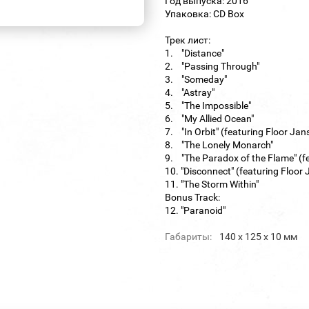
Год выпуска: 2016
Упаковка: CD Box
Трек лист:
1. "Distance"
2. "Passing Through"
3. "Someday"
4. "Astray"
5. "The Impossible"
6. "My Allied Ocean"
7. "In Orbit" (featuring Floor Jan
8. "The Lonely Monarch"
9. "The Paradox of the Flame" (f
10. "Disconnect" (featuring Floor
11. "The Storm Within"
Bonus Track:
12. "Paranoid"
Габариты:
140 х 125 х 10 мм