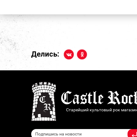
Делись:
Старейший культовый рок магази