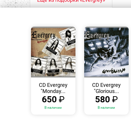
БЫСТРЫЙ
БЫСТРЫЙ
ПРОСМОТР
ПРОСМОТР
CD Evergrey
CD Evergrey
"Monday...
"Glorious...
650
₽
580
₽
В наличии
В наличии