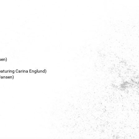
sen)
eaturing Carina Englund)
 Jansen)