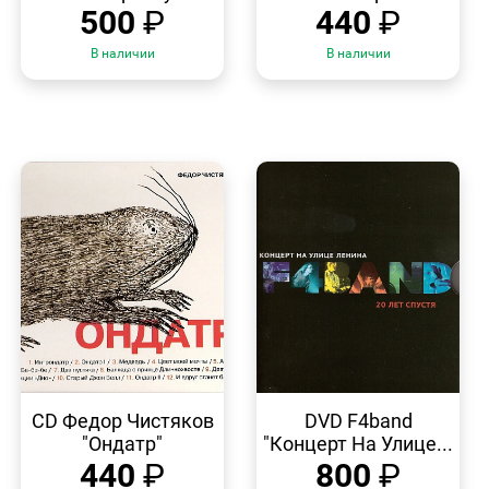
500
₽
440
₽
В наличии
В наличии
БЫСТРЫЙ
БЫСТРЫЙ
ПРОСМОТР
ПРОСМОТР
CD Федор Чистяков
DVD F4band
"Ондатр"
"Концерт На Улице...
440
₽
800
₽