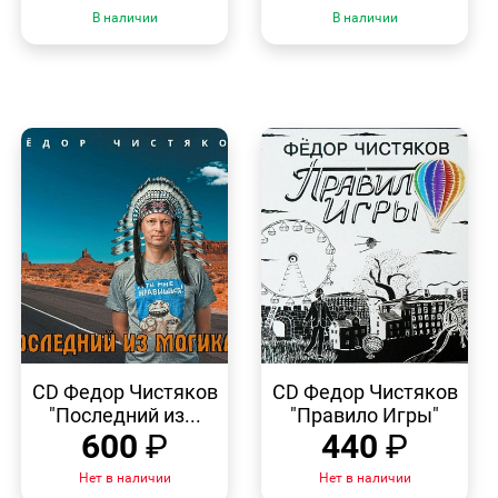
В наличии
В наличии
БЫСТРЫЙ
БЫСТРЫЙ
ПРОСМОТР
ПРОСМОТР
CD Федор Чистяков
CD Федор Чистяков
"Последний из...
"Правило Игры"
600
₽
440
₽
Нет в наличии
Нет в наличии