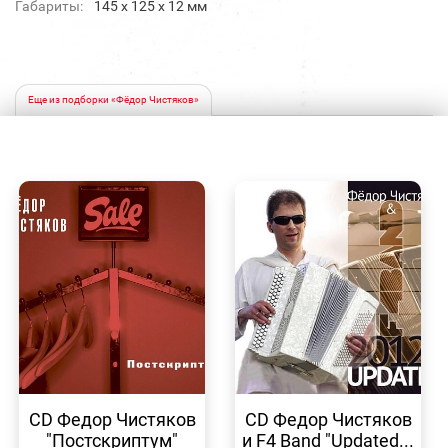
Габариты:
145 х 125 х 12 мм
Еще из подборки «Фёдор Чистяков»
БЫСТРЫЙ
БЫСТРЫЙ
ПРОСМОТР
ПРОСМОТР
CD Федор Чистяков
CD Федор Чистяков
"Постскриптум"
и F4 Band "Updated...