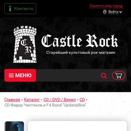
Укажите ваш город
Контакты
Войти
Старейший культовый рок-магазин
МЕНЮ
Главная
Каталог
CD / DVD / Винил
CD
CD Федор Чистяков и F4 Band "Updatedlive"